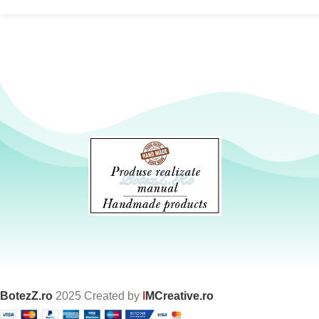
BotezZ.ro
2025 Created by
I
MCreative.ro