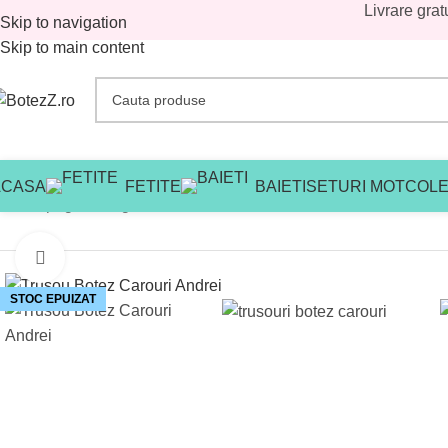
Livrare grat
Skip to navigation
Skip to main content
ACASA
FETITE
BAIETI
SETURI MOT
COLE
Prima pagină
/
Magazin
/
Baieti
/
Trusouri botez baieti
/
Trusouri bot
Mărește imaginea
STOC EPUIZAT