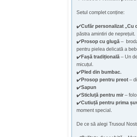
Setul complet conține:
✔️
Cufăr personalizat „Cu 
păstra amintiri de neprețuit.
✔️
Prosop cu glugă
– broda
pentru pielea delicată a beb
✔️
Fașă tradițională
– Un de
micuțul.
✔️
Pled din bumbac.
✔️
Prosop pentru preot
– d
✔️
Sapun
✔️
Sticluță pentru mir
– folo
✔️
Cutiuță pentru prima șu
moment special.
De ce să alegi Trusoul Nos