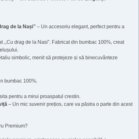
drag de la Nași”
– Un accesoriu elegant, perfect pentru a
t ,,Cu drag de la Nasi”. Fabricat din bumbac 100%, creat
elușului.
taliu simbolic, menit să protejeze și să binecuvânteze
in bumbac 100%.
sita pentru a mirui proaspatul crestin.
viță
– Un mic suvenir prețios, care va păstra o parte din acest
tru Premium?