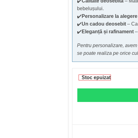
✔️
Calitate deosebită
– Mate
bebelușului.
✔️
Personalizare la alegere
✔️
Un cadou deosebit
– Cad
✔️
Eleganță și rafinament
– 
Pentru personalizare, avem 
se poate realiza pe orice cu
Stoc epuizat