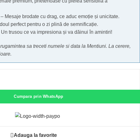
riale premium, prietenoase cu pielea sensibilă a
– Mesaje brodate cu drag, ce aduc emoție și unicitate.
oul perfect pentru o zi plină de semnificație.
Un trusou ce va impresiona și va dăinui în amintiri!
rugamintea sa treceti numele si data la Mentiuni. La cerere,
loare.
Cumpara prin WhatsApp
Adauga la favorite