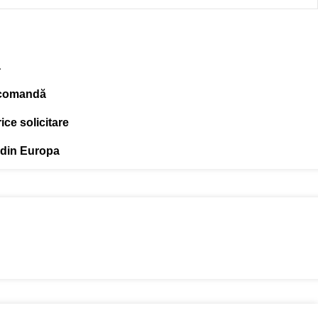
ă
 comandă
ce solicitare
 din Europa