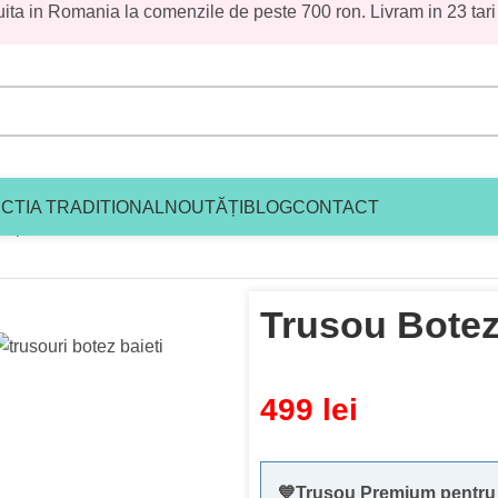
uita in Romania la comenzile de peste 700 ron. Livram in 23 tari
CTIA TRADITIONAL
NOUTĂȚI
BLOG
CONTACT
ez premium baieti
/
Trusou Botez Carouri Andrei
Trusou Botez
499
lei
💙Trusou Premium pentru B