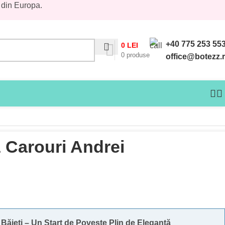
 din Europa.
+40 775 253 55
0
LEI
0
produse
office@botezz.
 Carouri Andrei
ăieți – Un Start de Poveste Plin de Eleganță