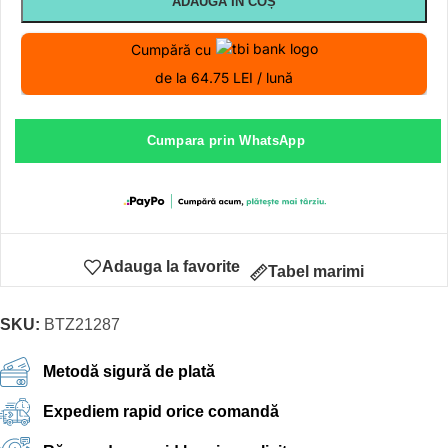
ADAUGĂ ÎN COȘ
Cumpără cu
de la 64.75 LEI / lună
Cumpara prin WhatsApp
Adauga la favorite
Tabel marimi
SKU:
BTZ21287
Metodă sigură de plată
Expediem rapid orice comandă