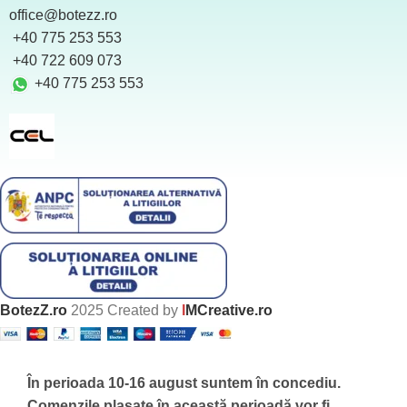
office@botezz.ro
+40 775 253 553
‪ +40 722 609 073
+40 775 253 553
BotezZ.ro
2025 Created by
I
MCreative.ro