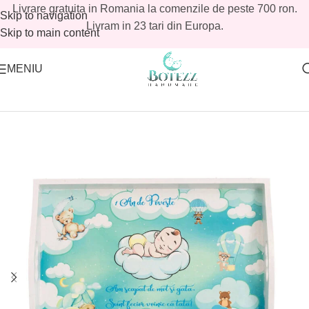
Livrare gratuita in Romania la comenzile de peste 700 ron.
Livram in 23 tari din Europa.
În perioada 10-16 august suntem în concediu.
MENIU
Prima pagină
Comenzile plasate în această perioadă vor fi
/
Magazin
/
Tavite mot baieti
/
Seturi mot baieti
procesate și expediate începând cu 18 august.
Vă mulțumim pentru înțelegere și vă așteptăm
cu drag!