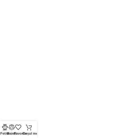
Fetite
Baieti
Favorite
Coșul meu