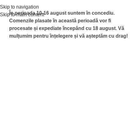
Livrare gratuita in Romania la comenzile de peste 700 ron.
Skip to navigation
Livram in 23 tari din Europa.
În perioada 10-16 august suntem în concediu.
Skip to main content
Comenzile plasate în această perioadă vor fi
procesate și expediate începând cu 18 august.
Vă
mulțumim pentru înțelegere și vă așteptăm cu drag!