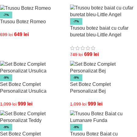
-7%
Trusou Botez Romeo
-7%
Trusou botez baiat cu cufar
649
lei
699
lei
buretat bleu-Little Angel
699
lei
749
lei
-9%
-9%
Set Botez Complet
Set Botez Complet
Personalizat Ursulica
Personalizat Bej
999
lei
999
lei
1,099
lei
1,099
lei
-9%
-9%
Set Botez Complet
Trusou Botez Baiat cu