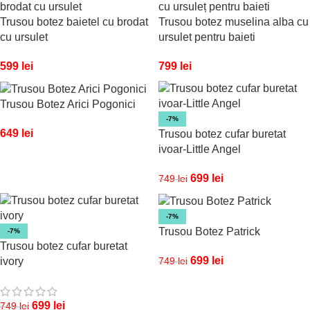
Trusou botez baietel cu brodat
Trusou botez muselina alba cu
cu ursulet
ursulet pentru baieti
599
lei
799
lei
Trusou Botez Arici Pogonici
-7%
649
lei
Trusou botez cufar buretat
ivoar-Little Angel
699
lei
749
lei
-7%
Trusou Botez Patrick
-7%
Trusou botez cufar buretat
699
lei
749
lei
ivory
699
lei
749
lei