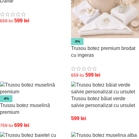
Dante
599
lei
659
lei
-9%
Trusou botez premium brodat
cu ingeras
599
lei
659
lei
Trusou botez băiat verde
-8%
Trusou botez muselină
salvie personalizat cu ursulet
premium
599
lei
699
lei
759
lei