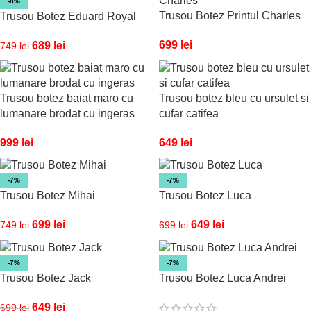
-8%
Trusou Botez Printul Charles
Trusou Botez Eduard Royal
699
lei
689
lei
749
lei
Trusou botez baiat maro cu
Trusou botez bleu cu ursulet si
lumanare brodat cu ingeras
cufar catifea
999
lei
649
lei
-7%
-7%
Trusou Botez Mihai
Trusou Botez Luca
699
lei
649
lei
749
lei
699
lei
-7%
-7%
Trusou Botez Jack
Trusou Botez Luca Andrei
649
lei
699
lei