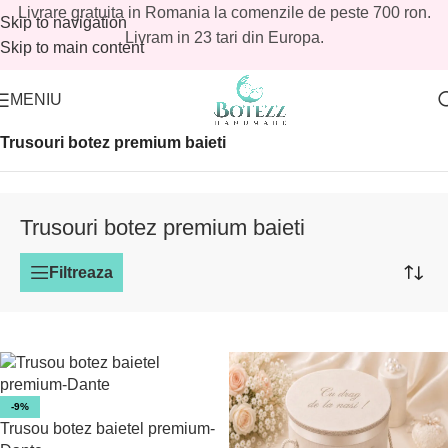
Livrare gratuita in Romania la comenzile de peste 700 ron.
Skip to navigation
Livram in 23 tari din Europa.
Skip to main content
MENIU
Prima pagină
/
Magazin
/
Baieti
/
Trusouri botez baieti
/
Trusouri botez premium baieti
Trusouri botez premium baieti
Filtreaza
-9%
Trusou botez baietel premium-