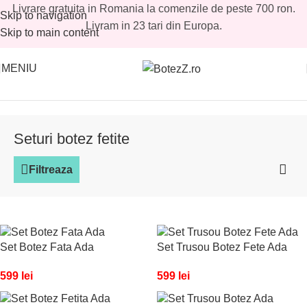
Livrare gratuita in Romania la comenzile de peste 700 ron.
Skip to navigation
Livram in 23 tari din Europa.
Skip to main content
MENIU
Prima pagină
/
Magazin
/
Fetite
/
Seturi botez fetite
Seturi botez fetite
Filtreaza
Set Botez Fata Ada
Set Trusou Botez Fete Ada
599
lei
599
lei