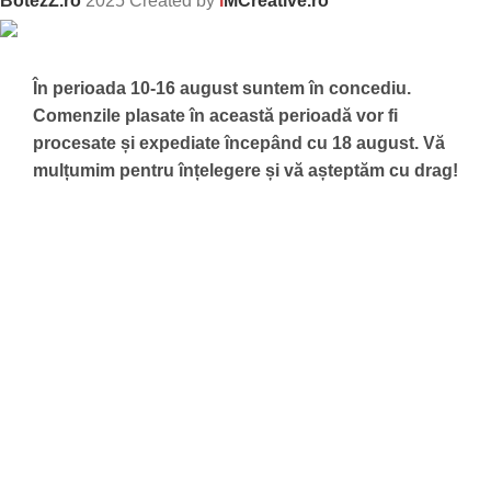
BotezZ.ro
2025 Created by
I
MCreative.ro
În perioada 10-16 august suntem în concediu.
Comenzile plasate în această perioadă vor fi
procesate și expediate începând cu 18 august.
Vă
mulțumim pentru înțelegere și vă așteptăm cu drag!