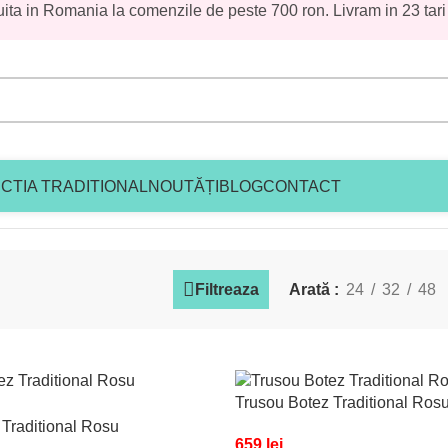
uita in Romania la comenzile de peste 700 ron. Livram in 23 tari
CTIA TRADITIONAL
NOUTĂȚI
BLOG
CONTACT
 traditonal fetite
Filtreaza
Arată
24
32
48
Trusou Botez Traditional Ros
 Traditional Rosu
659
lei