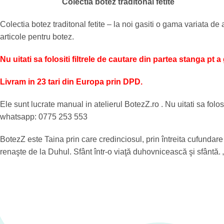
Colectia botez traditonal fetite
Colectia botez traditonal fetite – la noi gasiti o gama variata de 
articole pentru botez.
Nu uitati sa folositi filtrele de cautare din partea stanga pt 
Livram in 23 tari din Europa prin DPD.
Ele sunt lucrate manual in atelierul BotezZ.ro . Nu uitati sa folos
whatsapp: 0775 253 553
BotezZ este Taina prin care credinciosul, prin întreita cufundar
renaşte de la Duhul. Sfânt într-o viaţă duhovnicească şi sfântă