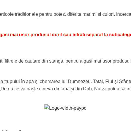
articole traditionale pentru botez, diferite marimi si culori. Ince
a gasi mai usor produsul dorit sau intrati separat la subcatego
iti filtrele de cautare din stanga, pentru a gasi mai usor produsul
e a trupului în apă şi chemarea lui Dumnezeu. Tatăl, Fiul şi Sfâ
. „De nu se va naşte cineva din apă şi din Duh. Nu va putea să i