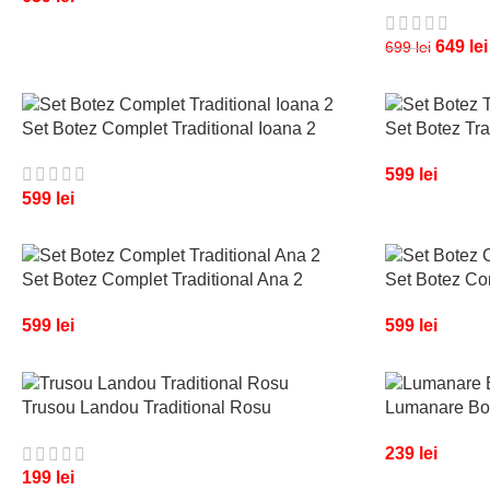
649
lei
699
lei
Set Botez Complet Traditional Ioana 2
Set Botez Tra
599
lei
599
lei
Set Botez Complet Traditional Ana 2
Set Botez Com
599
lei
599
lei
Trusou Landou Traditional Rosu
Lumanare Bot
239
lei
199
lei