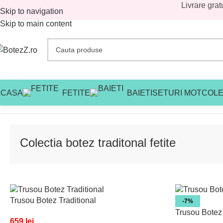
Livrare grat
Skip to navigation
Skip to main content
ACASA
FETITE
BAIETI
SETURI MOT
COLE
Prima pagină
/
Magazin
/
Colectia botez traditional
/
Colectia botez
Colectia botez traditonal fetite
Trusou Botez Traditional
-7%
Trusou Botez
659
lei