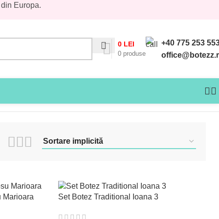
 din Europa.
+40 775 253 55
0
LEI
0
produse
office@botezz.
Afișez toate cele 22 de rezultate
u Marioara
Set Botez Traditional Ioana 3