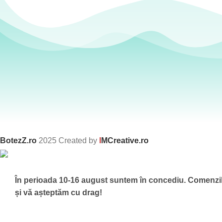
BotezZ.ro
2025 Created by
I
MCreative.ro
În perioada 10-16 august suntem în concediu.
Comenzile
și vă așteptăm cu drag!