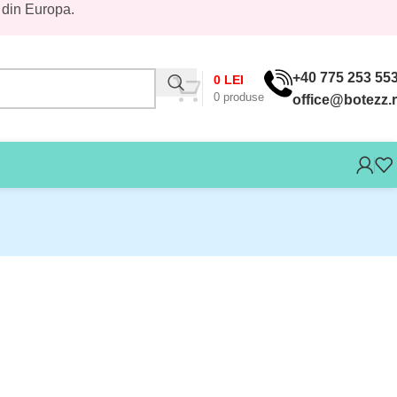
 din Europa.
+40 775 253 55
0
LEI
0
produse
office@botezz.