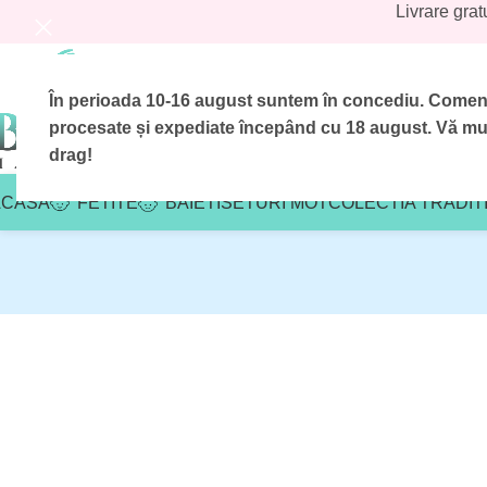
Livrare grat
În perioada 10-16 august suntem în concediu.
Comenzi
procesate și expediate începând cu 18 august.
Vă mul
drag!
ACASA
FETITE
BAIETI
SETURI MOT
COLECTIA TRADIT