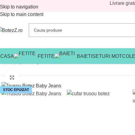
Livrare grat
Skip to navigation
Skip to main content
ACASA
FETITE
BAIETI
SETURI MOT
COLE
Prima pagină
/
Magazin
/
Baieti
/
Trusouri botez baieti
/
Trusouri bot
Mărește imaginea
STOC EPUIZAT