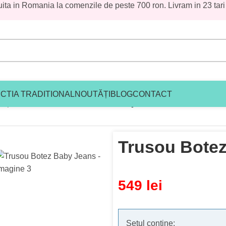
uita in Romania la comenzile de peste 700 ron. Livram in 23 tari
CTIA TRADITIONAL
NOUTĂȚI
BLOG
CONTACT
ez premium baieti
/
Trusou Botez Baby Jeans
Trusou Bote
549
lei
Setul contine: