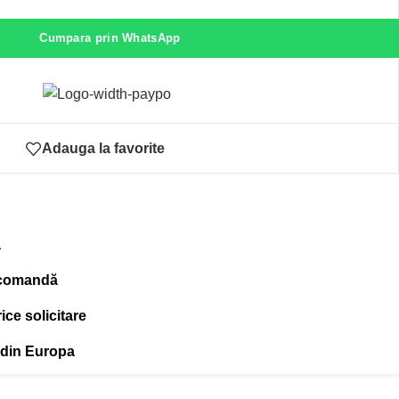
Cumpara prin WhatsApp
Adauga la favorite
ă
 comandă
ce solicitare
 din Europa