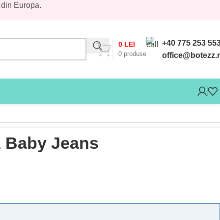
 din Europa.
+40 775 253 55
0
LEI
0
produse
office@botezz.
z Baby Jeans