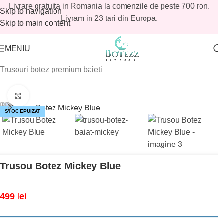
Livrare gratuita in Romania la comenzile de peste 700 ron.
Skip to navigation
Livram in 23 tari din Europa.
Skip to main content
MENIU
Prima pagină
/
Magazin
/
Baieti
/
Trusouri botez baieti
/
Trusouri botez premium baieti
Mărește imaginea
STOC EPUIZAT
Trusou Botez Mickey Blue
499
lei