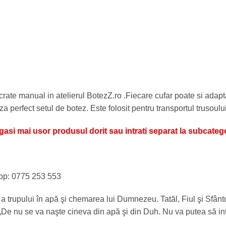
crate manual in atelierul BotezZ.ro .Fiecare cufar poate si adapta
a perfect setul de botez. Este folosit pentru transportul trusoului 
a gasi mai usor produsul dorit sau intrati separat la subcatego
sapp: 0775 253 553
e a trupului în apă şi chemarea lui Dumnezeu. Tatăl, Fiul şi Sfâ
. „De nu se va naşte cineva din apă şi din Duh. Nu va putea să i