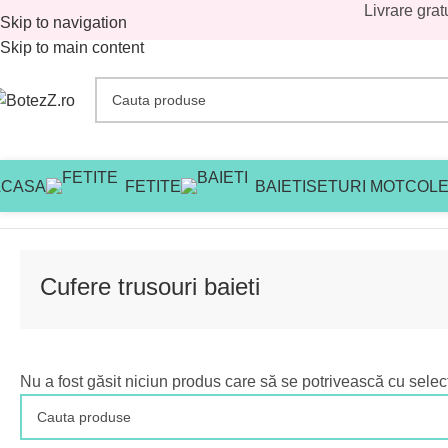
Livrare grat
Skip to navigation
Skip to main content
ACASA
FETITE
BAIETI
SETURI MOT
COLE
Prima pagină
/
Magazin
/
Baieti
/
Cufere trusouri baieti
Cufere trusouri baieti
Nu a fost găsit niciun produs care să se potrivească cu selecț