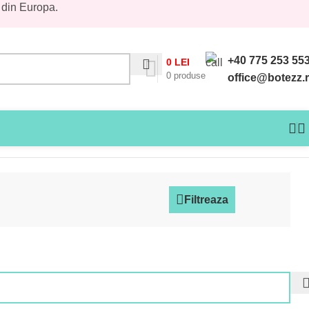
 din Europa.
+40 775 253 55
0
LEI
0
produse
office@botezz.
Filtreaza