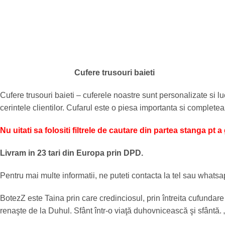
Cufere trusouri baieti
Cufere trusouri baieti – cuferele noastre sunt personalizate si lu
cerintele clientilor. Cufarul este o piesa importanta si completeaz
Nu uitati sa folositi filtrele de cautare din partea stanga pt 
Livram in 23 tari din Europa prin DPD.
Pentru mai multe informatii, ne puteti contacta la tel sau what
BotezZ este Taina prin care credinciosul, prin întreita cufundar
renaşte de la Duhul. Sfânt într-o viaţă duhovnicească şi sfântă