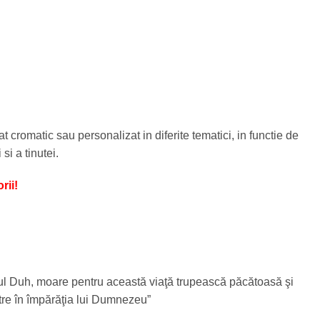
t cromatic sau personalizat in diferite tematici, in functie de
si a tinutei.
rii!
ntul Duh, moare pentru această viaţă trupească păcătoasă şi
ntre în împărăţia lui Dumnezeu”