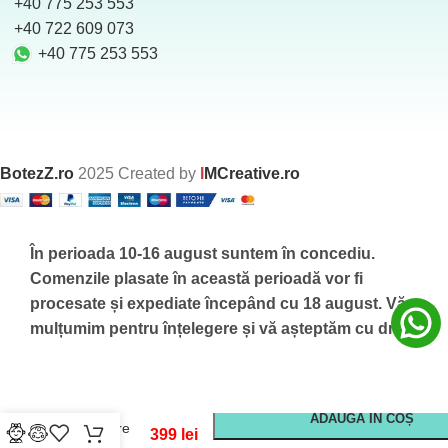
+40 775 253 553
‪ +40 722 609 073
+40 775 253 553
BotezZ.ro
2025 Created by
I
MCreative.ro
În perioada 10-16 august suntem în concediu.
Comenzile plasate în această perioadă vor fi
procesate și expediate începând cu 18 august.
Vă
mulțumim pentru înțelegere și vă așteptăm cu drag!
-
+
Set Trusou
Cu
ADAUGĂ ÎN COȘ
Lumanare
399
lei
Ursulet