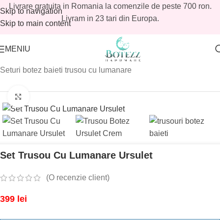
Livrare gratuita in Romania la comenzile de peste 700 ron.
Skip to navigation
Livram in 23 tari din Europa.
Skip to main content
MENIU
Prima pagină
/
Magazin
/
Baieti
/
Trusouri botez baieti
/
Seturi botez baieti trusou cu lumanare
Mărește imaginea
Set Trusou Cu Lumanare Ursulet
(O recenzie client)
399
lei