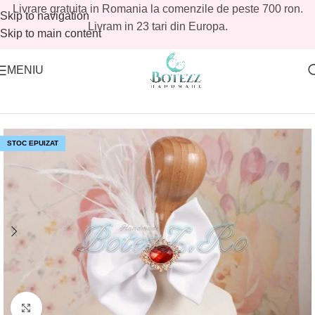
Livrare gratuita in Romania la comenzile de peste 700 ron.
Skip to navigation
Livram in 23 tari din Europa.
Skip to main content
MENIU
Prima pagină
/
Magazin
/
Avans
STOC EPUIZAT
Mărește imaginea