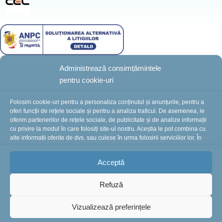
Administrează consimțămintele
pentru cookie-uri
BotezZ.ro
2025 Created by
I
MCreative.ro
Folosim cookie-uri pentru a personaliza conținutul și anunțurile, pentru a
oferi funcții de rețele sociale și pentru a analiza traficul. De asemenea, le
oferim partenerilor de rețele sociale, de publicitate și de analize informații
cu privire la modul în care folosiți site-ul nostru. Aceștia le pot combina cu
În perioada 10-16 august suntem în concediu.
alte informații oferite de dvs. sau culese în urma folosirii serviciilor lor. În
cazul în care alegeți să continuați să utilizați website-ul nostru, sunteți de
Comenzile plasate în această perioadă vor fi
acord cu utilizarea modulelor noastre cookie.
procesate și expediate începând cu 18 august.
Vă
Acceptă
mulțumim pentru înțelegere și vă așteptăm cu drag!
Refuză
Vizualizează preferințele