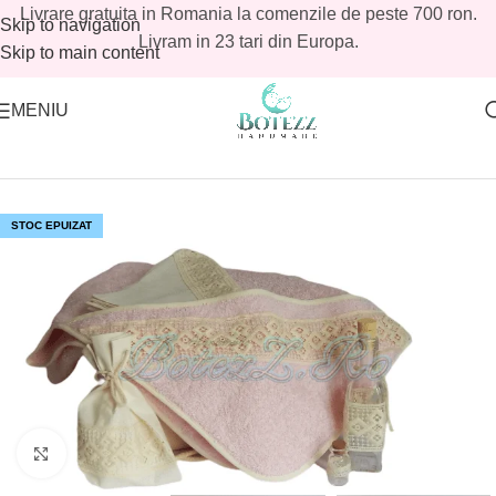
Livrare gratuita in Romania la comenzile de peste 700 ron.
Skip to navigation
Livram in 23 tari din Europa.
Skip to main content
MENIU
Prima pagină
/
Magazin
/
Avans
STOC EPUIZAT
Mărește imaginea