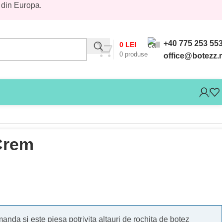
 din Europa.
+40 775 253 55
0
LEI
0
produse
office@botezz.
Crem
anda si este piesa potrivita altauri de rochita de botez