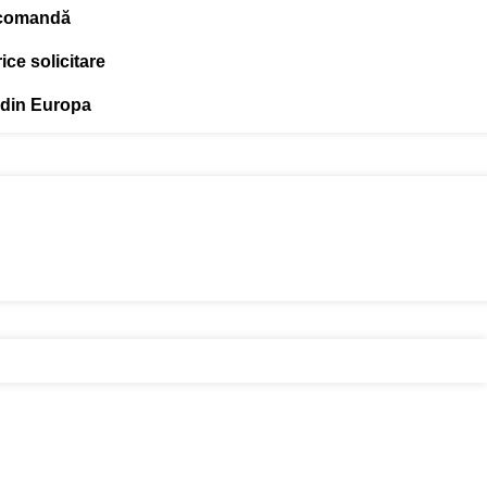
 comandă
ce solicitare
 din Europa