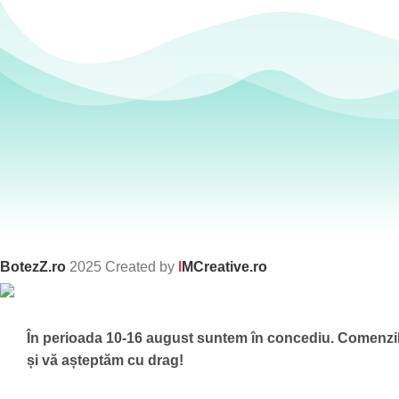
BotezZ.ro
2025 Created by
I
MCreative.ro
În perioada 10-16 august suntem în concediu.
Comenzile
și vă așteptăm cu drag!