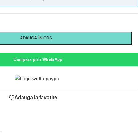
ADAUGĂ ÎN COȘ
Cumpara prin WhatsApp
Adauga la favorite
ă