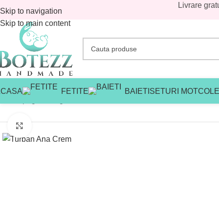
Livrare grat
Skip to navigation
Skip to main content
ACASA
FETITE
BAIETI
SETURI MOT
COLE
Prima pagină
/
Magazin
/
Avans
/
Turban Ana Crem
Mărește imaginea