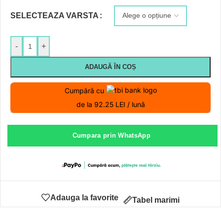
SELECTEAZA VARSTA
-
+
ADAUGĂ ÎN COȘ
Cumpără cu
de la 92.25 LEI / lună
Cumpara prin WhatsApp
Adauga la favorite
Tabel marimi