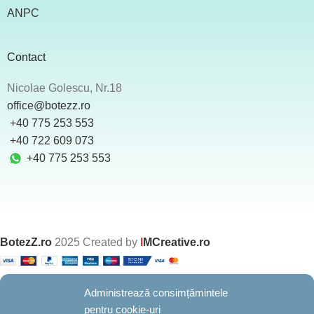
ANPC
Contact
Nicolae Golescu, Nr.18
office@botezz.ro
+40 775 253 553
‪ +40 722 609 073
+40 775 253 553
BotezZ.ro
2025 Created by
I
MCreative.ro
Administrează consimțămintele
În perioada 10-16 august suntem în concediu.
pentru cookie-uri