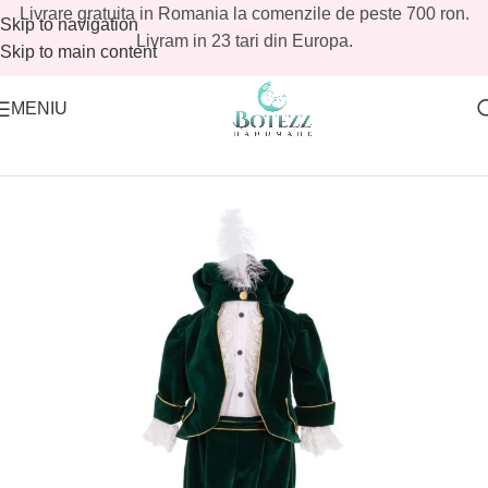
Livrare gratuita in Romania la comenzile de peste 700 ron.
Skip to navigation
Livram in 23 tari din Europa.
Skip to main content
MENIU
Prima pagină
/
Magazin
/
Baieti
/
Costume botez baieti