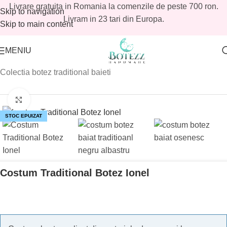
Livrare gratuita in Romania la comenzile de peste 700 ron.
Skip to navigation
Livram in 23 tari din Europa.
Skip to main content
MENIU
Prima pagină
/
Magazin
/
Colectia botez traditional
/
Colectia botez traditional baieti
Mărește imaginea
STOC EPUIZAT
Costum Traditional Botez Ionel