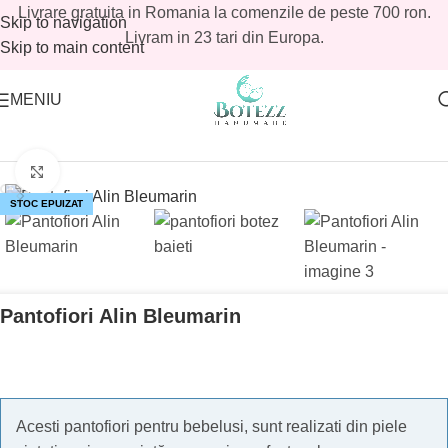
Livrare gratuita in Romania la comenzile de peste 700 ron.
Skip to navigation
Livram in 23 tari din Europa.
Skip to main content
MENIU
Prima pagină
/
Magazin
/
Baieti
/
Incaltari Baieti
Mărește imaginea
STOC EPUIZAT
Pantofiori Alin Bleumarin
Acesti pantofiori pentru bebelusi, sunt realizati din piele