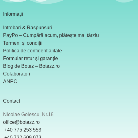
Informații
Intrebari & Raspunsuri
PayPo – Cumpără acum, plătește mai târziu
Termeni și condiții
Politica de confidențialitate
Formular retur și garanție
Blog de Botez – Botezz.ro
Colaboratori
ANPC
Contact
Nicolae Golescu, Nr.18
office@botezz.ro
+40 775 253 553
‪ +40 722 609 073