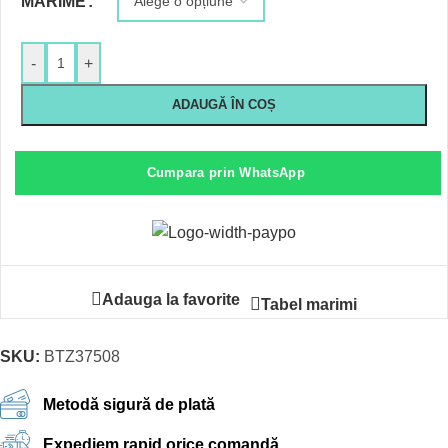
MARIME
-
+
ADAUGĂ ÎN COȘ
Cumpara prin WhatsApp
Adauga la favorite
Tabel marimi
SKU:
BTZ37508
Metodă sigură de plată
Expediem rapid orice comandă