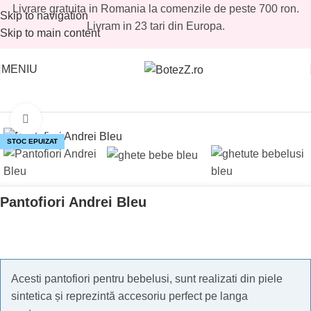
Livrare gratuita in Romania la comenzile de peste 700 ron.
Skip to navigation
Livram in 23 tari din Europa.
Skip to main content
MENIU
Prima pagină
/
Magazin
/
Baieti
/
Incaltari Baieti
Mărește imaginea
STOC EPUIZAT
Pantofiori Andrei Bleu
Acesti pantofiori pentru bebelusi, sunt realizati din piele
sintetica și reprezintă accesoriu perfect pe langa