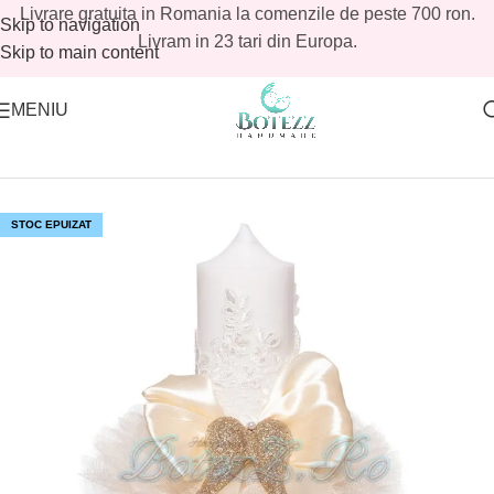
Livrare gratuita in Romania la comenzile de peste 700 ron.
Skip to navigation
Livram in 23 tari din Europa.
Skip to main content
MENIU
Prima pagină
/
Magazin
/
Baieti
/
Lumanari botez baieti
STOC EPUIZAT