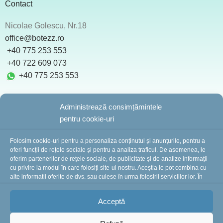
Contact
Nicolae Golescu, Nr.18
office@botezz.ro
+40 775 253 553
‪ +40 722 609 073
+40 775 253 553
Administrează consimțămintele
pentru cookie-uri
BotezZ.ro
2025 Created by
I
MCreative.ro
Folosim cookie-uri pentru a personaliza conținutul și anunțurile, pentru a
oferi funcții de rețele sociale și pentru a analiza traficul. De asemenea, le
oferim partenerilor de rețele sociale, de publicitate și de analize informații
cu privire la modul în care folosiți site-ul nostru. Aceștia le pot combina cu
În perioada 10-16 august suntem în concediu.
alte informații oferite de dvs. sau culese în urma folosirii serviciilor lor. În
cazul în care alegeți să continuați să utilizați website-ul nostru, sunteți de
Comenzile plasate în această perioadă vor fi
acord cu utilizarea modulelor noastre cookie.
procesate și expediate începând cu 18 august.
Vă
Acceptă
mulțumim pentru înțelegere și vă așteptăm cu drag!