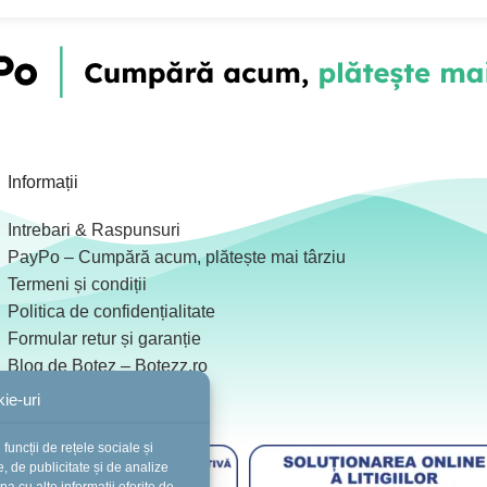
Informații
Intrebari & Raspunsuri
PayPo – Cumpără acum, plătește mai târziu
Termeni și condiții
Politica de confidențialitate
Formular retur și garanție
Blog de Botez – Botezz.ro
Colaboratori
ie-uri
ANPC
funcții de rețele sociale și
, de publicitate și de analize