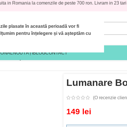
uita in Romania la comenzile de peste 700 ron. Livram in 23 tari
le plasate în această perioadă vor fi
țumim pentru înțelegere și vă așteptăm cu
IONAL
NOUTĂȚI
BLOG
CONTACT
Botez Royal Alb
Lumanare Bo
(O recenzie clien
149
lei