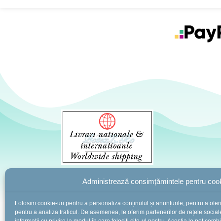
Administrează consimțămintele pentru cook
Folosim cookie-uri pentru a personaliza conținutul și anunțurile, pentru a oferi 
pentru a analiza traficul. De asemenea, le oferim partenerilor de rețele sociale