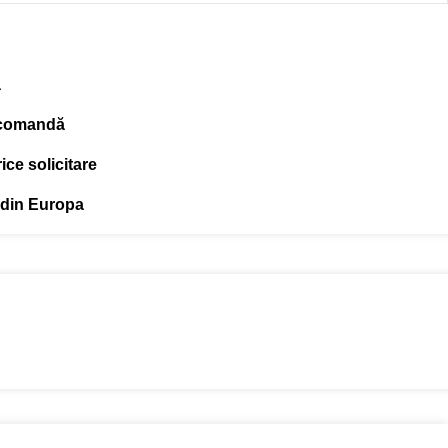
ă
 comandă
ce solicitare
 din Europa