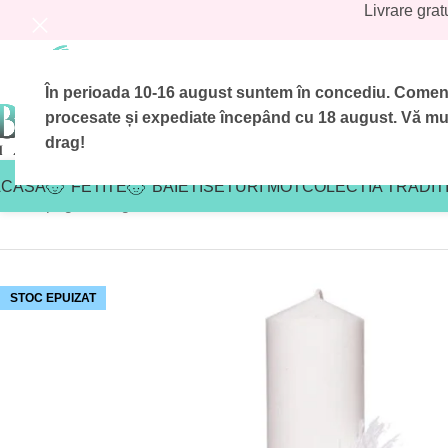
Livrare grat
În perioada 10-16 august suntem în concediu.
Comenzi
procesate și expediate începând cu 18 august.
Vă mul
drag!
ACASA
FETITE
BAIETI
SETURI MOT
COLECTIA TRADIT
Prima pagină
/
Magazin
/
Baieti
/
Lumanari botez baieti
/
Lumanare 
STOC EPUIZAT