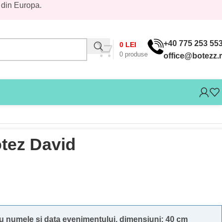
 din Europa.
+40 775 253 55
0
LEI
0
produse
office@botezz.
tez David
 numele si data evenimentului, dimensiuni: 40 cm