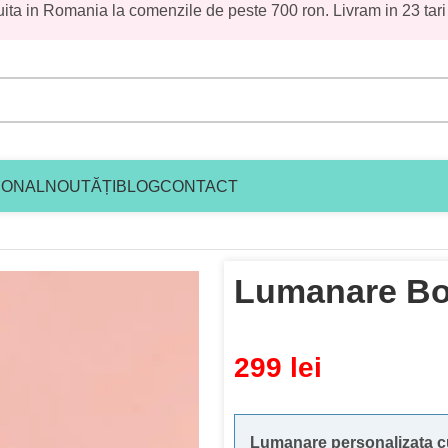
uita in Romania la comenzile de peste 700 ron. Livram in 23 tari
IONAL
NOUTĂȚI
BLOG
CONTACT
Botez David
Lumanare Bo
299
lei
Lumanare personalizata cu