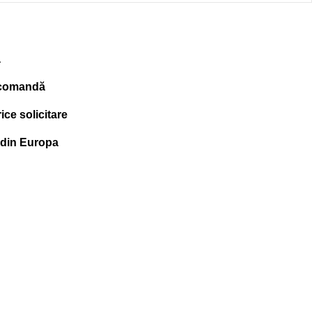
ă
 comandă
ce solicitare
 din Europa