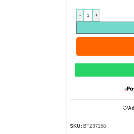
-
+
Ad
SKU:
BTZ37158