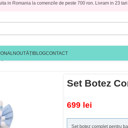
uita in Romania la comenzile de peste 700 ron. Livram in 23 tari
le plasate în această perioadă vor fi
țumim pentru înțelegere și vă așteptăm cu
IONAL
NOUTĂȚI
BLOG
CONTACT
plet Alin
Set Botez Co
699
lei
Set botez complet pentru bai