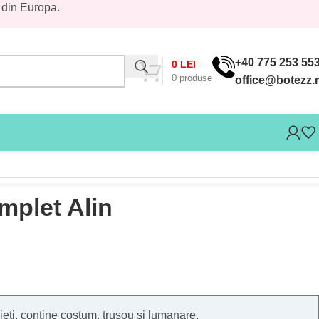
 din Europa.
+40 775 253 55
0
LEI
0
produse
office@botezz.
mplet Alin
eti, contine costum, trusou si lumanare.