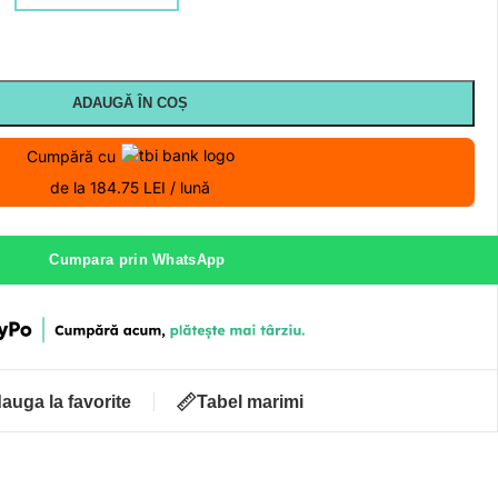
ADAUGĂ ÎN COȘ
Cumpără cu
de la 184.75 LEI / lună
Cumpara prin WhatsApp
auga la favorite
Tabel marimi