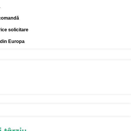
ă
 comandă
ce solicitare
 din Europa