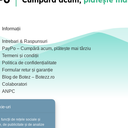
Informații
Intrebari & Raspunsuri
PayPo – Cumpără acum, plătește mai târziu
Termeni și condiții
Politica de confidențialitate
Formular retur și garanție
Blog de Botez – Botezz.ro
Colaboratori
ANPC
ie-uri
funcții de rețele sociale și
, de publicitate și de analize