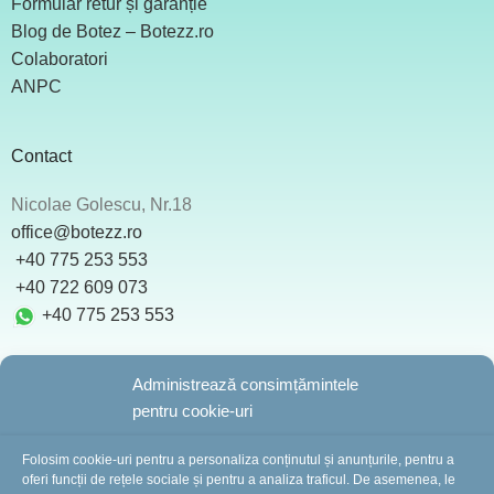
Formular retur și garanție
Blog de Botez – Botezz.ro
Colaboratori
ANPC
Contact
Nicolae Golescu, Nr.18
office@botezz.ro
+40 775 253 553
‪ +40 722 609 073
+40 775 253 553
Administrează consimțămintele
pentru cookie-uri
BotezZ.ro
2025 Created by
I
MCreative.ro
Folosim cookie-uri pentru a personaliza conținutul și anunțurile, pentru a
oferi funcții de rețele sociale și pentru a analiza traficul. De asemenea, le