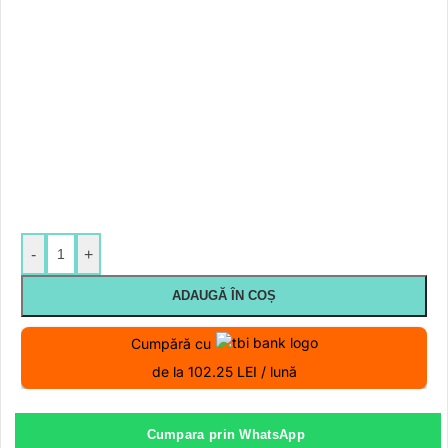
-
+
ADAUGĂ ÎN COȘ
Cumpără cu
de la 102.25 LEI / lună
Cumpara prin WhatsApp