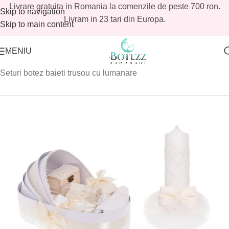
Livrare gratuita in Romania la comenzile de peste 700 ron.
Skip to navigation
Livram in 23 tari din Europa.
Skip to main content
MENIU
Prima pagină
/
Magazin
/
Baieti
/
Trusouri botez baieti
/
Seturi botez baieti trusou cu lumanare