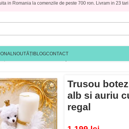
uita in Romania la comenzile de peste 700 ron. Livram in 23 tari
le plasate în această perioadă vor fi
țumim pentru înțelegere și vă așteptăm cu
IONAL
NOUTĂȚI
BLOG
CONTACT
ez premium baieti
/
Trusou botez personalizat baiat alb si auriu
Trusou botez 
alb si auriu c
regal
1,199
lei