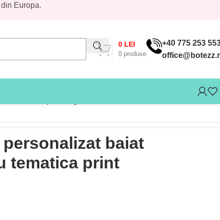
 din Europa.
+40 775 253 55
0
LEI
0
produse
office@botezz.
 cu tematica print regal
personalizat baiat
u tematica print