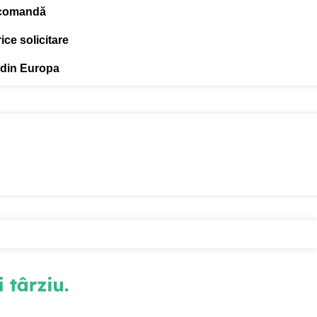
 comandă
ce solicitare
 din Europa