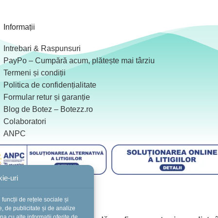
Informații
Intrebari & Raspunsuri
PayPo – Cumpără acum, plătește mai târziu
Termeni și condiții
Politica de confidențialitate
Formular retur și garanție
Blog de Botez – Botezz.ro
Colaboratori
ANPC
ie-uri
funcții de rețele sociale și
, de publicitate și de analize
ina cu alte informații oferite de