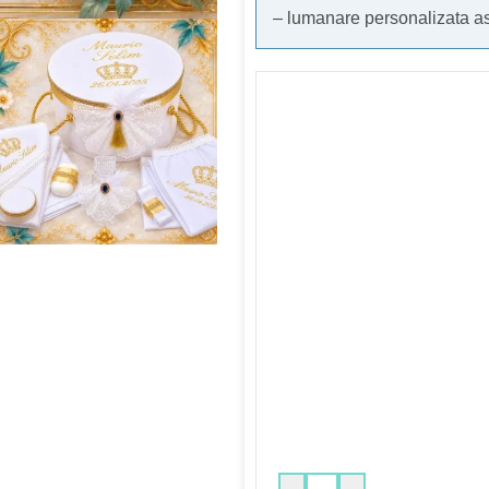
– lumanare personalizata as
Informatii bebelus
*
Nume bebelus
Data evenimentului
Alte mentiuni