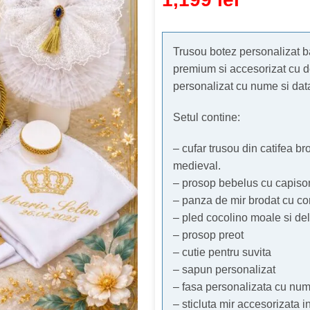
Trusou botez personalizat bai
premium si accesorizat cu det
personalizat cu nume si data
Setul contine:
– cufar trusou din catifea br
medieval.
– prosop bebelus cu capison
– panza de mir brodat cu co
– pled cocolino moale si del
– prosop preot
– cutie pentru suvita
– sapun personalizat
– fasa personalizata cu num
– sticluta mir accesorizata i