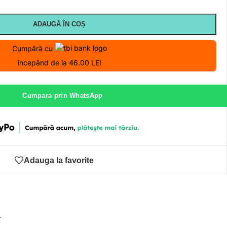
ADAUGĂ ÎN COȘ
Cumpără cu
începând de la 46.00 LEI
Cumpara prin WhatsApp
Adauga la favorite
ă