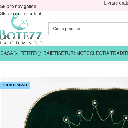
Livrare grat
Skip to navigation
Skip to main content
ACASA
FETITE
BAIETI
SETURI MOT
COLECTIA TRADIT
Prima pagină
/
Magazin
/
Baieti
/
Trusouri botez baieti
/
Trusouri bot
STOC EPUIZAT