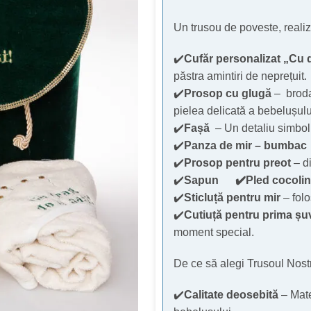
Un trusou de poveste, realiza
✔️
Cufăr personalizat „Cu 
păstra amintiri de neprețuit.
✔️
Prosop cu glugă
– broda
pielea delicată a bebelușulu
✔️
Fașă
– Un detaliu simboli
✔️
Panza de mir – bumbac
✔️
Prosop pentru preot
– d
✔️
Sapun
✔️Pled cocoli
✔️
Sticluță pentru mir
– folo
✔️
Cutiuță pentru prima șu
moment special.
De ce să alegi Trusoul Nos
✔️
Calitate deosebită
– Mate