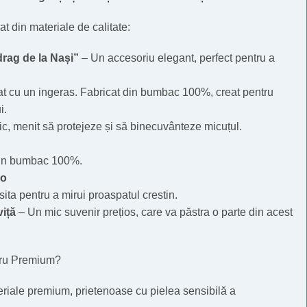
t din materiale de calitate:
drag de la Nași”
– Un accesoriu elegant, perfect pentru a
t cu un ingeras. Fabricat din bumbac 100%, creat pentru
i.
c, menit să protejeze și să binecuvânteze micuțul.
in bumbac 100%.
no
sita pentru a mirui proaspatul crestin.
viță
– Un mic suvenir prețios, care va păstra o parte din acest
tru Premium?
riale premium, prietenoase cu pielea sensibilă a