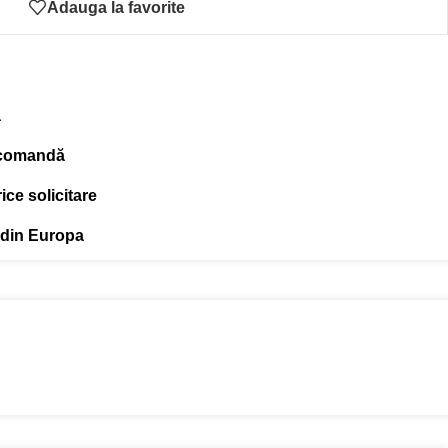
Adauga la favorite
ă
 comandă
ce solicitare
 din Europa