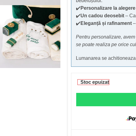
bebelușului.
✔️
Personalizare la alegere
✔️
Un cadou deosebit
– Cad
✔️
Eleganță și rafinament
– 
Pentru personalizare, avem 
se poate realiza pe orice cu
Lumanarea se achitioneaza 
Stoc epuizat