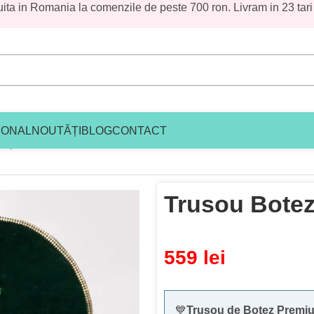
uita in Romania la comenzile de peste 700 ron. Livram in 23 tari
IONAL
NOUTĂȚI
BLOG
CONTACT
ez premium baieti
/
Trusou Botez Arthur
Trusou Botez
559
lei
💙
Trusou de Botez Premium