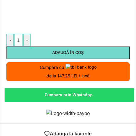
-
+
ADAUGĂ ÎN COȘ
Cumpără cu
de la 147.25 LEI / lună
Cumpara prin WhatsApp
Adauga la favorite