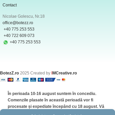
Contact
Nicolae Golescu, Nr.18
office@botezz.ro
+40 775 253 553
‪ +40 722 609 073
+40 775 253 553
BotezZ.ro
2025 Created by
I
MCreative.ro
În perioada 10-16 august suntem în concediu.
Comenzile plasate în această perioadă vor fi
procesate și expediate începând cu 18 august.
Vă
mulțumim pentru înțelegere și vă așteptăm cu drag!