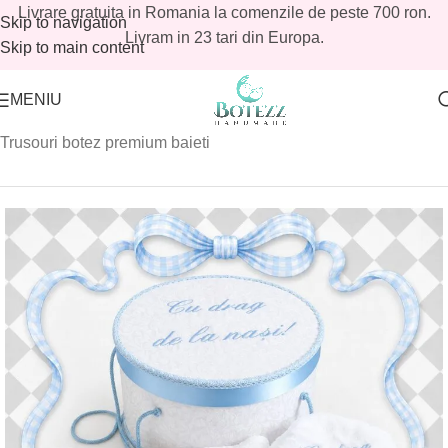
Livrare gratuita in Romania la comenzile de peste 700 ron.
Skip to navigation
Livram in 23 tari din Europa.
Skip to main content
MENIU
Prima pagină
/
Magazin
/
Baieti
/
Trusouri botez baieti
/
Trusouri botez premium baieti