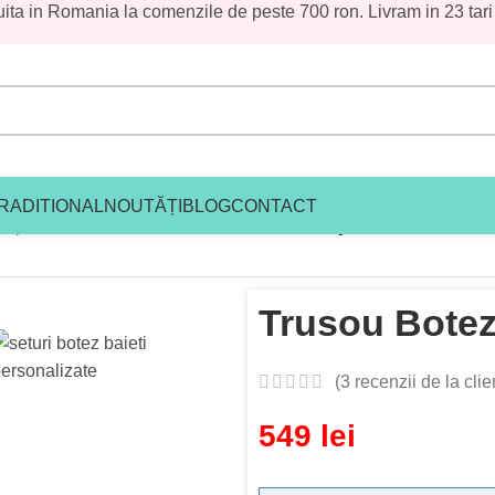
uita in Romania la comenzile de peste 700 ron. Livram in 23 tari
RADITIONAL
NOUTĂȚI
BLOG
CONTACT
ez premium baieti
/
Trusou Botez Blue Teddy
Trusou Botez
(
3
recenzii de la clien
549
lei