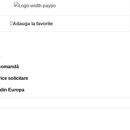
Adauga la favorite
ă
 comandă
ce solicitare
 din Europa