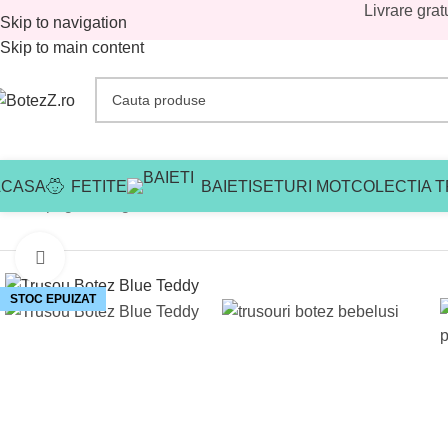
Livrare grat
Skip to navigation
Skip to main content
ACASA
FETITE
BAIETI
SETURI MOT
COLECTIA T
Prima pagină
/
Magazin
/
Baieti
/
Trusouri botez baieti
/
Trusouri bot
Mărește imaginea
STOC EPUIZAT