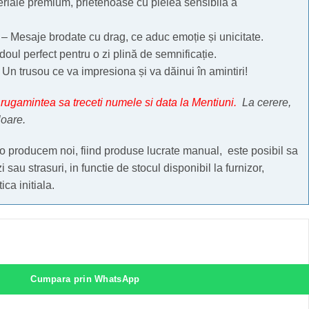
riale premium, prietenoase cu pielea sensibilă a
– Mesaje brodate cu drag, ce aduc emoție și unicitate.
oul perfect pentru o zi plină de semnificație.
Un trusou ce va impresiona și va dăinui în amintiri!
rugamintea sa treceti numele si data la Mentiuni.
La cerere,
loare.
 producem noi, fiind produse lucrate manual, este posibil sa
 sau strasuri, in functie de stocul disponibil la furnizor,
ca initiala.
Cumpara prin WhatsApp