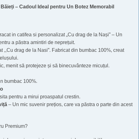
Băieți – Cadoul Ideal pentru Un Botez Memorabil
acat in catifea si personalizat „Cu drag de la Nași” – Un
ntru a păstra amintiri de neprețuit.
t ,,Cu drag de la Nasi”. Fabricat din bumbac 100%, creat
elușului.
c, menit să protejeze și să binecuvânteze micuțul.
in bumbac 100%.
no
sita pentru a mirui proaspatul crestin.
viță
– Un mic suvenir prețios, care va păstra o parte din acest
tru Premium?