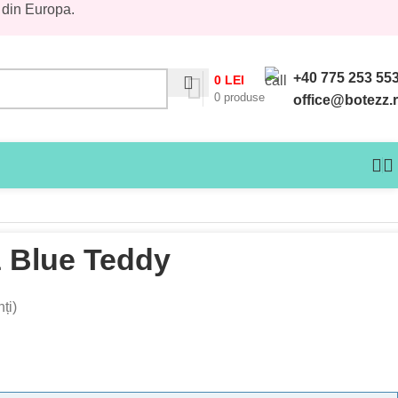
 din Europa.
+40 775 253 55
0
LEI
0
produse
office@botezz.
 Blue Teddy
ți)