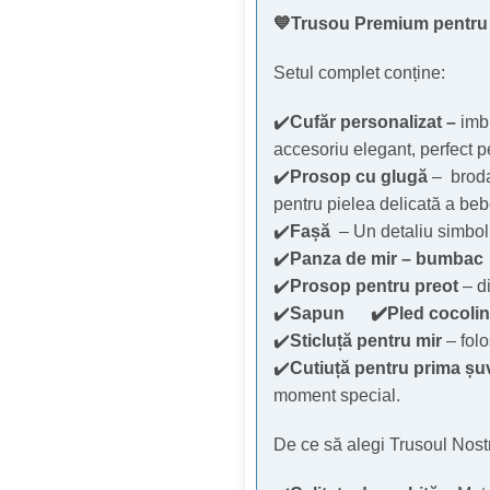
💙Trusou Premium pentru 
Setul complet conține:
✔️
Cufăr personalizat –
imbr
accesoriu elegant, perfect pe
✔️
Prosop cu glugă
– broda
pentru pielea delicată a beb
✔️
Fașă
– Un detaliu simboli
✔️
Panza de mir – bumbac
✔️
Prosop pentru preot
– d
✔️
Sapun
✔️Pled cocoli
✔️
Sticluță pentru mir
– folo
✔️
Cutiuță pentru prima șu
moment special.
De ce să alegi Trusoul Nos