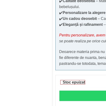
✔️
Calitate deosebită
– Mate
bebelușului.
✔️
Personalizare la alegere
✔️
Un cadou deosebit
– Cad
✔️
Eleganță și rafinament
– 
Pentru personalizare, avem 
se poate realiza pe orice cu
Deoarece materia prima nu o
fie diferente de nuanta, benzi
pastrandu-se totodata, temati
Stoc epuizat