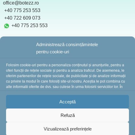
office@botezz.ro
+40 775 253 553
‪ +40 722 609 073
+40 775 253 553
Administrează consimțămintele
pentru cookie-uri
BotezZ.ro
2025 Created by
I
MCreative.ro
Folosim cookie-uri pentru a personaliza conținutul și anunțurile, pentru a
oferi funcții de rețele sociale și pentru a analiza traficul. De asemenea, le
oferim partenerilor de rețele sociale, de publicitate și de analize informații
cu privire la modul în care folosiți site-ul nostru. Aceștia le pot combina cu
În perioada 10-16 august suntem în concediu.
alte informații oferite de dvs. sau culese în urma folosirii serviciilor lor. În
cazul în care alegeți să continuați să utilizați website-ul nostru, sunteți de
Comenzile plasate în această perioadă vor fi
acord cu utilizarea modulelor noastre cookie.
procesate și expediate începând cu 18 august.
Vă
Acceptă
mulțumim pentru înțelegere și vă așteptăm cu drag!
Refuză
-
+
Vizualizează preferințele
Trusou botez