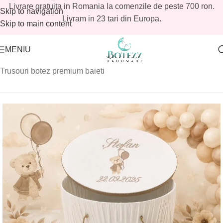
Livrare gratuita in Romania la comenzile de peste 700 ron.
Skip to navigation
Livram in 23 tari din Europa.
Skip to main content
MENIU
Prima pagină
/
Magazin
/
Baieti
/
Trusouri botez baieti
/
Trusouri botez premium baieti