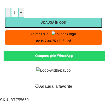
-
+
ADAUGĂ ÎN COȘ
Cumpără cu
de la 209.75 LEI / lună
Cumpara prin WhatsApp
Adauga la favorite
SKU:
BTZ55650