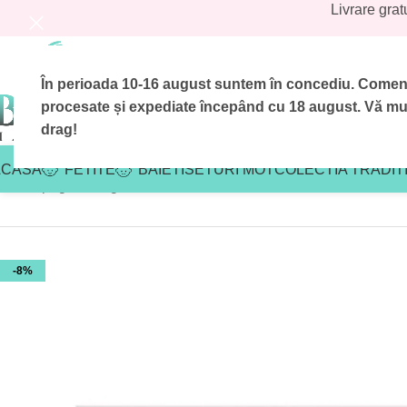
Livrare grat
În perioada 10-16 august suntem în concediu.
Comenzi
procesate și expediate începând cu 18 august.
Vă mul
drag!
ACASA
FETITE
BAIETI
SETURI MOT
COLECTIA TRADIT
Prima pagină
/
Magazin
/
Reduceri botez
/
Reduceri botez baieti
/
Tr
-8%