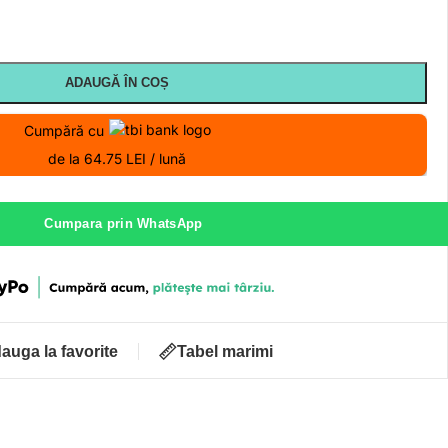
ADAUGĂ ÎN COȘ
Cumpără cu
de la 64.75 LEI / lună
Cumpara prin WhatsApp
auga la favorite
Tabel marimi