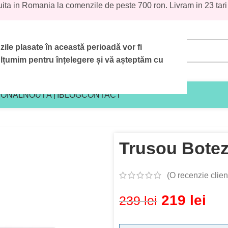
uita in Romania la comenzile de peste 700 ron. Livram in 23 tari
le plasate în această perioadă vor fi
țumim pentru înțelegere și vă așteptăm cu
IONAL
NOUTĂȚI
BLOG
CONTACT
usou Botez Funda Bleu
Trusou Bote
(O recenzie clien
219
lei
239
lei