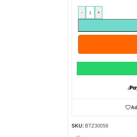
-
+
Ad
SKU:
BTZ30058