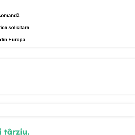
ă
 comandă
ce solicitare
 din Europa