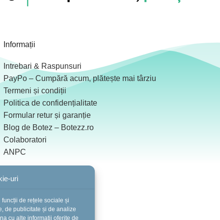
Informații
Intrebari & Raspunsuri
PayPo – Cumpără acum, plătește mai târziu
Termeni și condiții
Politica de confidențialitate
Formular retur și garanție
Blog de Botez – Botezz.ro
Colaboratori
ANPC
ie-uri
funcții de rețele sociale și
, de publicitate și de analize
ina cu alte informații oferite de