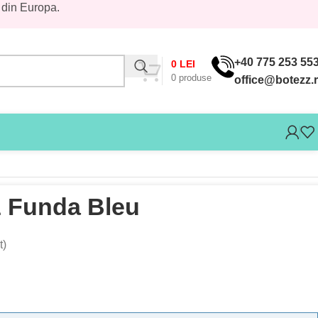
 din Europa.
+40 775 253 55
0
LEI
0
produse
office@botezz.
z Funda Bleu
t)