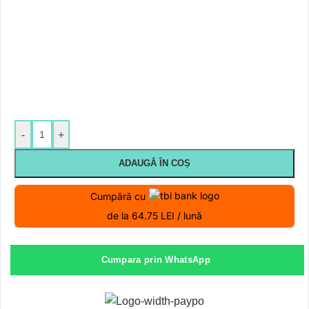
-
+
ADAUGĂ ÎN COȘ
Cumpără cu
de la 64.75 LEI / lună
Cumpara prin WhatsApp