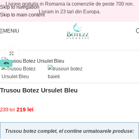
Livrare gratuita in Romania la comenzile de peste 700 ron.
Skip to navigation
Livram in 23 tari din Europa.
Skip to main content
MENIU
Prima pagină
/
Magazin
/
Reduceri botez
/
Reduceri botez baieti
Mărește imaginea
-8%
Trusou Botez Ursulet Bleu
219
lei
239
lei
Trusou botez complet, el contine urmatoarele produse: