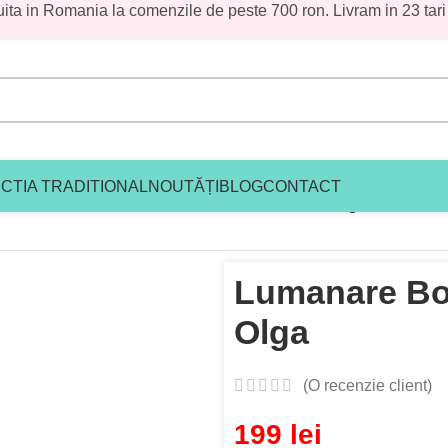
uita in Romania la comenzile de peste 700 ron. Livram in 23 tari
CTIA TRADITIONAL
NOUTĂȚI
BLOG
CONTACT
traditonal fetite
/
Lumanare Botez Traditionala Olga
Lumanare Bot
Olga
(O recenzie client)
199
lei