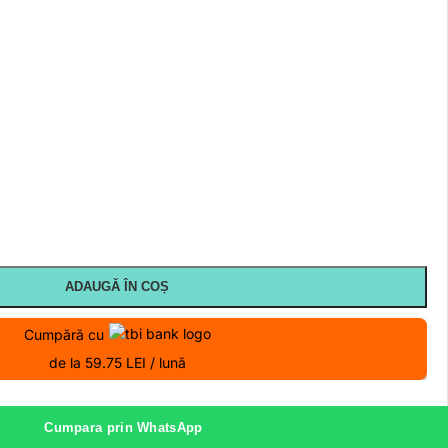
ADAUGĂ ÎN COȘ
Cumpără cu
de la 59.75 LEI / lună
Cumpara prin WhatsApp