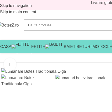
Livrare grat
Skip to navigation
Skip to main content
ACASA
FETITE
BAIETI
SETURI MOT
COLE
Prima pagină
/
Magazin
/
Colectia botez traditional
/
Colectia botez 
Mărește imaginea