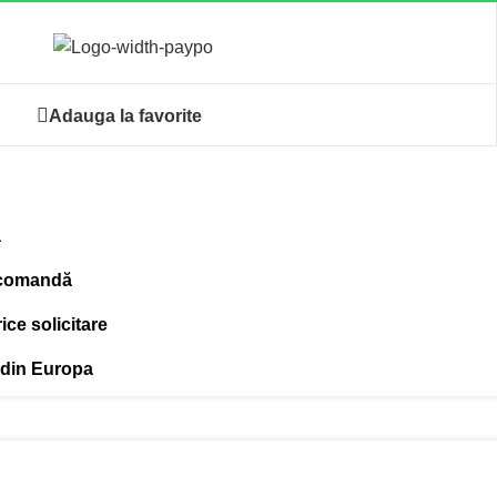
Adauga la favorite
ă
 comandă
ce solicitare
 din Europa