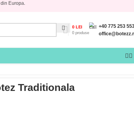
 din Europa.
+40 775 253 55
0
LEI
0
produse
office@botezz.
ez Traditionala