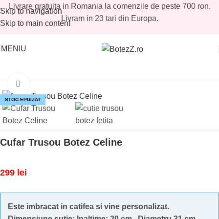
Livrare gratuita in Romania la comenzile de peste 700 ron.
Skip to navigation
Livram in 23 tari din Europa.
Skip to main content
MENIU
Prima pagină
/
Magazin
/
Fetite
/
Cufere trusouri fetite
Mărește imaginea
STOC EPUIZAT
Cufar Trusou Botez Celine
299
lei
Este imbracat in catifea si vine personalizat.
Dimensiune cutie: Inaltime: 20 cm, Diametru 31 cm.