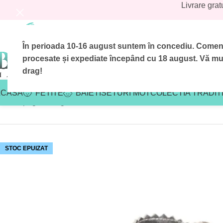
Livrare grat
În perioada 10-16 august suntem în concediu.
Comenzi
procesate și expediate începând cu 18 august.
Vă mul
drag!
ACASA
FETITE
BAIETI
SETURI MOT
COLECTIA TRADIT
Prima pagină
/
Magazin
/
Fetite
/
Incaltari
/
Incaltari Didi Ivoar
STOC EPUIZAT