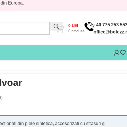
 din Europa.
+40 775 253 55
0
LEI
0
produse
office@botezz.
 Ivoar
t)
ectionati din piele sintetica, accesorizati cu strasuri și