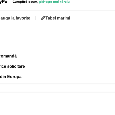
auga la favorite
Tabel marimi
ă
 comandă
ce solicitare
 din Europa