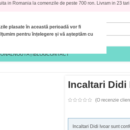
uita in Romania la comenzile de peste 700 ron. Livram in 23 tari
le plasate în această perioadă vor fi
țumim pentru înțelegere și vă așteptăm cu
IONAL
NOUTĂȚI
BLOG
CONTACT
Incaltari Didi
(O recenzie clien
Incaltari Didi Ivoar sunt conf