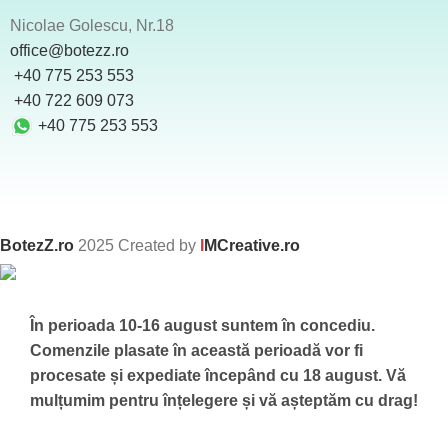
Nicolae Golescu, Nr.18
office@botezz.ro
+40 775 253 553
‪ +40 722 609 073
+40 775 253 553
BotezZ.ro
2025 Created by
I
MCreative.ro
În perioada 10-16 august suntem în concediu.
Comenzile plasate în această perioadă vor fi
procesate și expediate începând cu 18 august.
Vă
mulțumim pentru înțelegere și vă așteptăm cu drag!