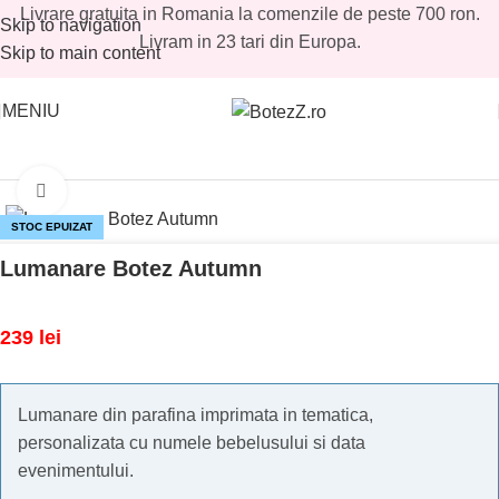
Livrare gratuita in Romania la comenzile de peste 700 ron.
Skip to navigation
Livram in 23 tari din Europa.
Skip to main content
MENIU
Prima pagină
/
Magazin
/
Fetite
/
Lumanari botez fetite
Mărește imaginea
STOC EPUIZAT
Lumanare Botez Autumn
239
lei
Lumanare din parafina imprimata in tematica,
personalizata cu numele bebelusului si data
evenimentului.