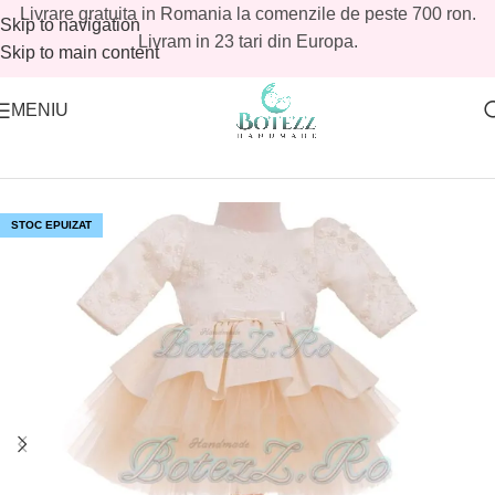
Livrare gratuita in Romania la comenzile de peste 700 ron.
Skip to navigation
Livram in 23 tari din Europa.
Skip to main content
MENIU
Prima pagină
/
Magazin
/
Reduceri botez
/
Reduceri botez fetite
STOC EPUIZAT