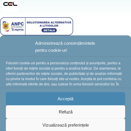
Administrează consimțămintele
pentru cookie-uri
BotezZ.ro
2025 Created by
I
MCreative.ro
Folosim cookie-uri pentru a personaliza conținutul și anunțurile, pentru a
oferi funcții de rețele sociale și pentru a analiza traficul. De asemenea, le
oferim partenerilor de rețele sociale, de publicitate și de analize informații
cu privire la modul în care folosiți site-ul nostru. Aceștia le pot combina cu
În perioada 10-16 august suntem în concediu.
alte informații oferite de dvs. sau culese în urma folosirii serviciilor lor. În
cazul în care alegeți să continuați să utilizați website-ul nostru, sunteți de
Comenzile plasate în această perioadă vor fi
acord cu utilizarea modulelor noastre cookie.
procesate și expediate începând cu 18 august.
Vă
Acceptă
mulțumim pentru înțelegere și vă așteptăm cu drag!
Refuză
Vizualizează preferințele