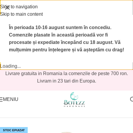
Skip to navigation
Skip to main content
În perioada 10-16 august suntem în concediu.
Comenzile plasate în această perioadă vor fi
procesate și expediate începând cu 18 august.
Vă
mulțumim pentru înțelegere și vă așteptăm cu drag!
Loading...
Livrare gratuita in Romania la comenzile de peste 700 ron.
Livram in 23 tari din Europa.
MENIU
Prima pagină
/
Magazin
/
Reduceri botez
/
Reduceri botez fetite
STOC EPUIZAT