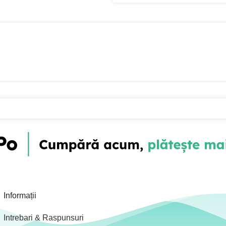
Informații
Intrebari & Raspunsuri