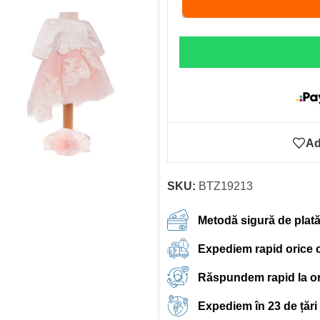
Ad
SKU:
BTZ19213
Metodă sigură de plat
Expediem rapid orice
Răspundem rapid la ori
Expediem în 23 de țări