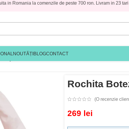
uita in Romania la comenzile de peste 700 ron. Livram in 23 tari
IONAL
NOUTĂȚI
BLOG
CONTACT
z Maya Pink
Rochita Bote
(O recenzie clien
269
lei