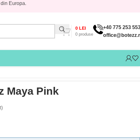
 din Europa.
+40 775 253 55
0
LEI
0
produse
office@botezz.
z Maya Pink
t)