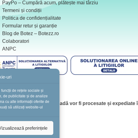
PayPo – Cumpără acum, plătește mai târziu
Termeni și condiții
Politica de confidențialitate
Formular retur și garanție
Blog de Botez – Botezz.ro
Colaboratori
ANPC
ie-uri
funcții de rețele sociale și
, de publicitate și de analize
ina cu alte informații oferite de
 plasate în această perioadă vor fi procesate și expediate
nuați să utilizați website-ul
Vizualizează preferințele