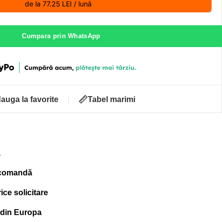
de la 77.25 LEI / lună
Cumpara prin WhatsApp
auga la favorite
Tabel marimi
ă
 comandă
ce solicitare
 din Europa