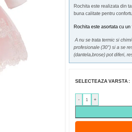
Rochita este realizata din ta
buna calitate pentru confortul
Rochita este asortata cu un 
A nu se trata termic si chi
profesionale (30°) si a se re
(dantela,brose) pot diferi, r
SELECTEAZA VARSTA
-
+