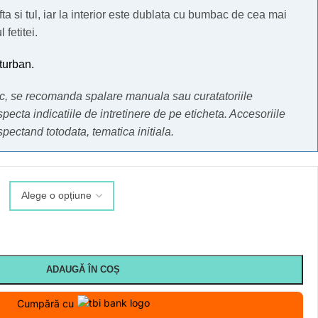
fta si tul, iar la interior este dublata cu bumbac de cea mai
 fetitei.
turban.
mic, se recomanda spalare manuala sau curatatoriile
specta indicatiile de intretinere de pe eticheta.
Accesoriile
espectand totodata, tematica initiala.
ADAUGĂ ÎN COȘ
Cumpără cu