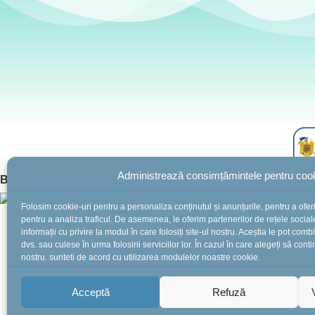
Administrează consimțămintele pentru cook
BotezZ.ro
2025 Created by
I
MCreative.ro
Folosim cookie-uri pentru a personaliza conținutul și anunțurile, pentru a oferi 
pentru a analiza traficul. De asemenea, le oferim partenerilor de rețele sociale
informații cu privire la modul în care folosiți site-ul nostru. Aceștia le pot comb
În perioada 10-16 august suntem în concediu.
Comenzile
dvs. sau culese în urma folosirii serviciilor lor. În cazul în care alegeți să conti
și vă așteptăm cu drag!
nostru, sunteți de acord cu utilizarea modulelor noastre cookie.
Acceptă
Refuză