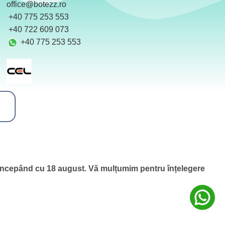
office@botezz.ro
+40 775 253 553
‪ +40 722 609 073
+40 775 253 553
 începând cu 18 august.
Vă mulțumim pentru înțelegere