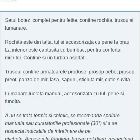
Setul botez complet pentru fetite, contine rochita, trusou si
lumanare.
Rochita este din tafta, tul si accesorizata cu pene la brau.
La interior este captusita cu bumbac, pentru confortul
micutei. Contine si un turban asortat.
Trusoul contine urmatoarele produse: prosop bebe, prosop
preot, panza de mir, fasa, sapun , sticluta mir, cutie suvita.
Lumanare lucrata manual, accesorizata cu tul, pene si
fundita.
A nu se trata termic si chimic, se recomanda spalare
manuala sau curatatoriile profesionale (30°) si a se
respecta indicatiile de intretinere de pe
eticheta.
Accesoriile (dantela, brosa) pot diferi, respectand