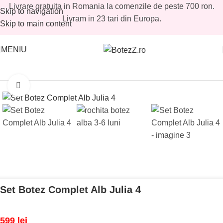
Livrare gratuita in Romania la comenzile de peste 700 ron.
Skip to navigation
Livram in 23 tari din Europa.
Skip to main content
MENIU
Prima pagină
/
Magazin
/
Fetite
/
Seturi botez fetite
Mărește imaginea
Set Botez Complet Alb Julia 4
599
lei