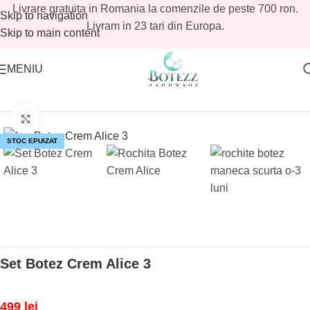
Livrare gratuita in Romania la comenzile de peste 700 ron.
Skip to navigation
Livram in 23 tari din Europa.
Skip to main content
MENIU
Prima pagină
/
Magazin
/
Fetite
/
Seturi botez fetite
Mărește imaginea
STOC EPUIZAT
Set Botez Crem Alice 3
499
lei