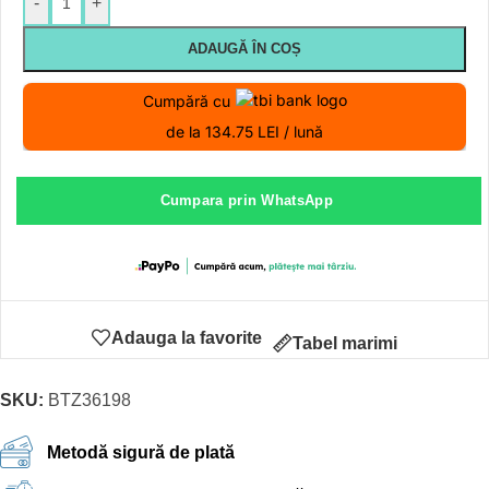
-
+
ADAUGĂ ÎN COȘ
Cumpără cu
de la 134.75 LEI / lună
Cumpara prin WhatsApp
Adauga la favorite
Tabel marimi
SKU:
BTZ36198
Metodă sigură de plată