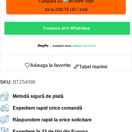
Cumpără cu
de la 259.75 LEI / lună
Cumpara prin WhatsApp
Adauga la favorite
Tabel marimi
SKU:
BTZ54098
Metodă sigură de plată
Expediem rapid orice comandă
Răspundem rapid la orice solicitare
Expediem în 23 de țări din Europa