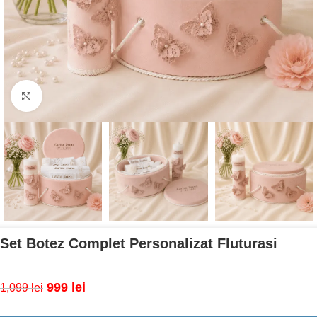
Mărește imaginea
Set Botez Complet Personalizat Fluturasi
999
lei
1,099
lei