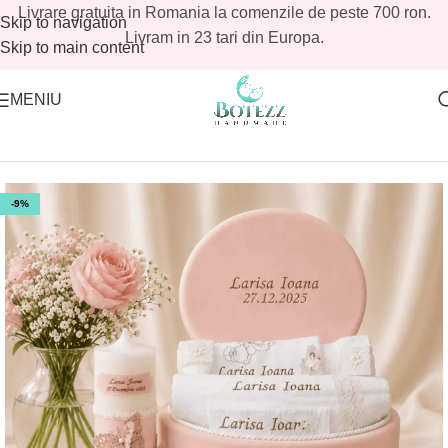
Livrare gratuita in Romania la comenzile de peste 700 ron.
Skip to navigation
Livram in 23 tari din Europa.
Skip to main content
MENIU
Prima pagină
/
Magazin
/
Reduceri botez
/
Reduceri botez fetite
-9%