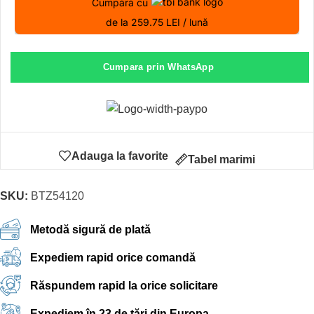
Cumpără cu
de la 259.75 LEI / lună
Cumpara prin WhatsApp
Adauga la favorite
Tabel marimi
SKU:
BTZ54120
Metodă sigură de plată
Expediem rapid orice comandă
Răspundem rapid la orice solicitare
Expediem în 23 de țări din Europa