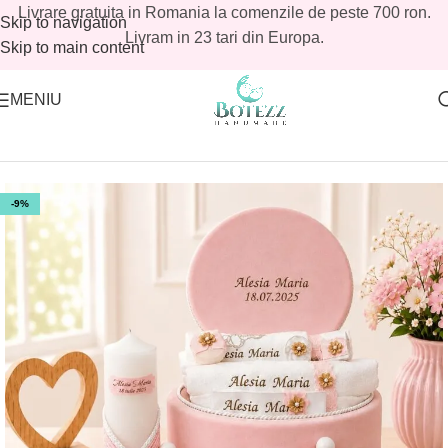
Livrare gratuita in Romania la comenzile de peste 700 ron.
Skip to navigation
Livram in 23 tari din Europa.
Skip to main content
MENIU
Prima pagină
/
Magazin
/
Reduceri botez
/
Reduceri botez fetite
-9%