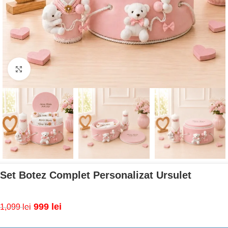
Mărește imaginea
Set Botez Complet Personalizat Ursulet
999
lei
1,099
lei