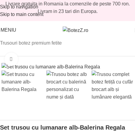
Livrare gratuita in Romania la comenzile de peste 700 ron.
Skip to navigation
Livram in 23 tari din Europa.
Skip to main content
MENIU
Prima pagină
/
Magazin
/
Fetite
/
Trusouri botez fetite
/
Trusouri botez premium fetite
Mărește imaginea
Set trusou cu lumanare alb-Balerina Regala