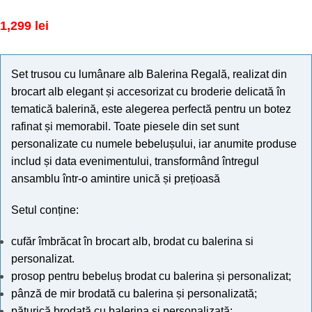
1,299
lei
Set trusou cu lumânare alb Balerina Regală, realizat din
brocart alb elegant și accesorizat cu broderie delicată în
tematică balerină, este alegerea perfectă pentru un botez
rafinat și memorabil. Toate piesele din set sunt
personalizate cu numele bebelușului, iar anumite produse
includ și data evenimentului, transformând întregul
ansamblu într-o amintire unică și prețioasă
Setul conține:
cufăr îmbrăcat în brocart alb, brodat cu balerina si
personalizat.
prosop pentru bebeluș brodat cu balerina și personalizat;
pânză de mir brodată cu balerina și personalizată;
păturică brodată cu balerina și personalizată;