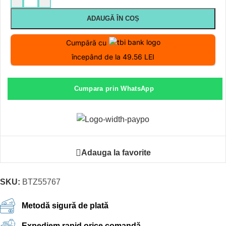
ADAUGĂ ÎN COȘ
Cumpără cu
începând de la 49.56 LEI
Cumpara prin WhatsApp
Adauga la favorite
SKU:
BTZ55767
Metodă sigură de plată
Expediem rapid orice comandă