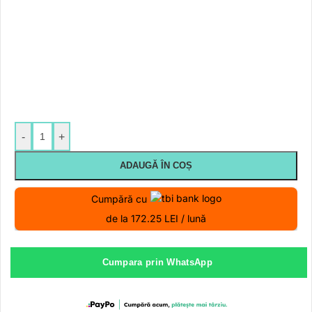
-
+
ADAUGĂ ÎN COȘ
Cumpără cu
de la 172.25 LEI / lună
Cumpara prin WhatsApp