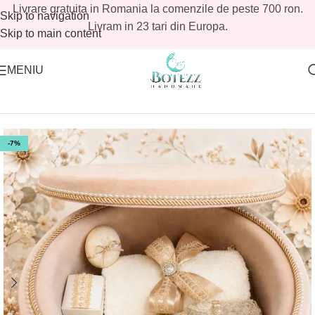
Livrare gratuita in Romania la comenzile de peste 700 ron.
Skip to navigation
Livram in 23 tari din Europa.
Skip to main content
MENIU
Prima pagină
/
Magazin
/
Reduceri botez
/
Reduceri botez fetite
-7%