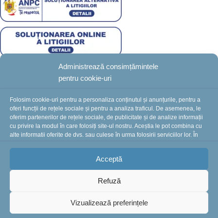
BotezZ.ro
2025 Created by
I
MCreative.ro
Administrează consimțămintele
pentru cookie-uri
Folosim cookie-uri pentru a personaliza conținutul și anunțurile, pentru a
oferi funcții de rețele sociale și pentru a analiza traficul. De asemenea, le
oferim partenerilor de rețele sociale, de publicitate și de analize informații
cu privire la modul în care folosiți site-ul nostru. Aceștia le pot combina cu
alte informații oferite de dvs. sau culese în urma folosirii serviciilor lor. În
cazul în care alegeți să continuați să utilizați website-ul nostru, sunteți de
acord cu utilizarea modulelor noastre cookie.
Acceptă
Refuză
Vizualizează preferințele
ADAUGĂ ÎN COȘ
Trusou
699
lei