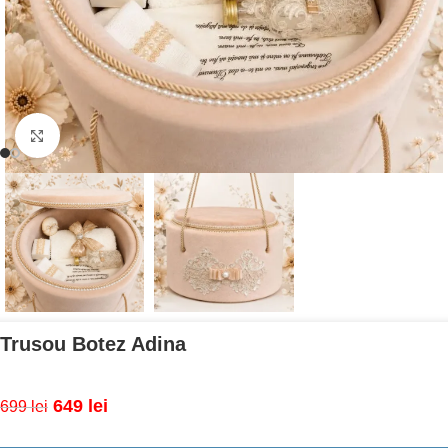
Mărește imaginea
Trusou Botez Adina
649
lei
699
lei