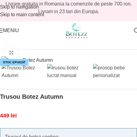
Livrare gratuita in Romania la comenzile de peste 700 ron.
Skip to navigation
Livram in 23 tari din Europa.
Skip to main content
MENIU
Prima pagină
/
Magazin
/
Reduceri botez
/
Reduceri botez fetite
Mărește imaginea
STOC EPUIZAT
Trusou Botez Autumn
449
lei
Trusoul de botez contine: