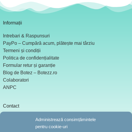
Informații
Intrebari & Raspunsuri
PayPo – Cumpără acum, plătește mai târziu
Termeni și condiții
Politica de confidențialitate
Formular retur și garanție
Blog de Botez – Botezz.ro
Colaboratori
ANPC
Contact
Nicolae Golescu, Nr.18
Administrează consimțămintele
office@botezz.ro
pentru cookie-uri