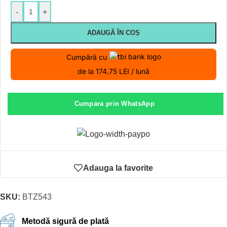
-
+
ADAUGĂ ÎN COȘ
Cumpără cu
de la 174.75 LEI / lună
Cumpara prin WhatsApp
Adauga la favorite
SKU:
BTZ543
Metodă sigură de plată