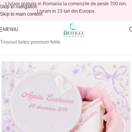
Livrare gratuita in Romania la comenzile de peste 700 ron.
Skip to navigation
Livram in 23 tari din Europa.
Skip to main content
MENIU
Prima pagină
/
Magazin
/
Fetite
/
Trusouri botez fetite
/
Trusouri botez premium fetite