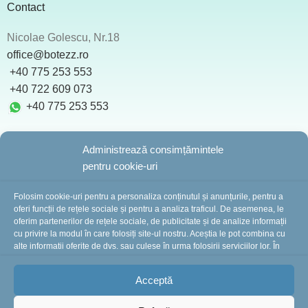
Contact
Nicolae Golescu, Nr.18
office@botezz.ro
+40 775 253 553
‪ +40 722 609 073
+40 775 253 553
Administrează consimțămintele
pentru cookie-uri
BotezZ.ro
2025 Created by
I
MCreative.ro
Folosim cookie-uri pentru a personaliza conținutul și anunțurile, pentru a
oferi funcții de rețele sociale și pentru a analiza traficul. De asemenea, le
oferim partenerilor de rețele sociale, de publicitate și de analize informații
cu privire la modul în care folosiți site-ul nostru. Aceștia le pot combina cu
În perioada 10-16 august suntem în concediu.
alte informații oferite de dvs. sau culese în urma folosirii serviciilor lor. În
cazul în care alegeți să continuați să utilizați website-ul nostru, sunteți de
Comenzile plasate în această perioadă vor fi
acord cu utilizarea modulelor noastre cookie.
procesate și expediate începând cu 18 august.
Vă
Acceptă
mulțumim pentru înțelegere și vă așteptăm cu drag!