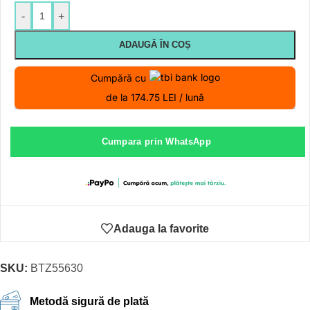
-
+
ADAUGĂ ÎN COȘ
Cumpără cu
de la 174.75 LEI / lună
Cumpara prin WhatsApp
Adauga la favorite
SKU:
BTZ55630
Metodă sigură de plată