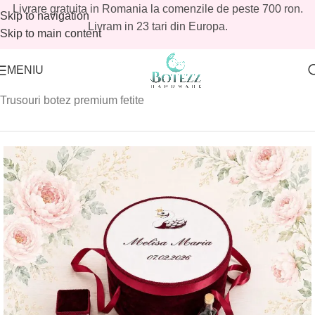
Livrare gratuita in Romania la comenzile de peste 700 ron.
Skip to navigation
Livram in 23 tari din Europa.
Skip to main content
MENIU
Prima pagină
/
Magazin
/
Fetite
/
Trusouri botez fetite
/
Trusouri botez premium fetite