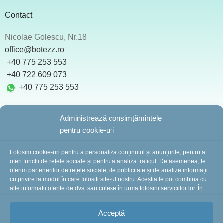
Contact
Nicolae Golescu, Nr.18
office@botezz.ro
+40 775 253 553
‪ +40 722 609 073
+40 775 253 553
Administrează consimțămintele
pentru cookie-uri
BotezZ.ro
2025 Created by
I
MCreative.ro
Folosim cookie-uri pentru a personaliza conținutul și anunțurile, pentru a
oferi funcții de rețele sociale și pentru a analiza traficul. De asemenea, le
oferim partenerilor de rețele sociale, de publicitate și de analize informații
cu privire la modul în care folosiți site-ul nostru. Aceștia le pot combina cu
În perioada 10-16 august suntem în concediu.
alte informații oferite de dvs. sau culese în urma folosirii serviciilor lor. În
cazul în care alegeți să continuați să utilizați website-ul nostru, sunteți de
Comenzile plasate în această perioadă vor fi
acord cu utilizarea modulelor noastre cookie.
procesate și expediate începând cu 18 august.
Vă
Acceptă