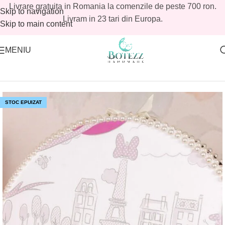
Livrare gratuita in Romania la comenzile de peste 700 ron.
Skip to navigation
Livram in 23 tari din Europa.
Skip to main content
MENIU
Prima pagină
/
Magazin
/
Reduceri botez
/
Reduceri botez fetite
STOC EPUIZAT