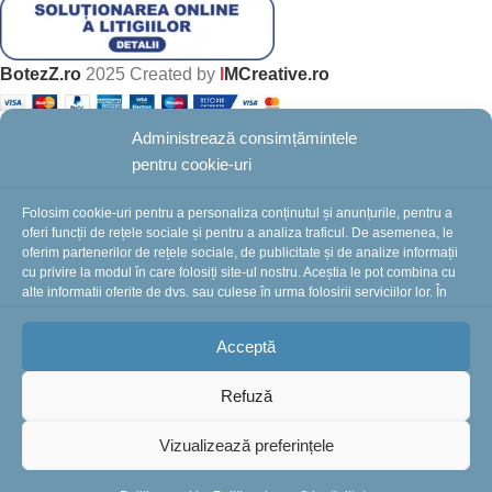
BotezZ.ro
2025 Created by
I
MCreative.ro
Administrează consimțămintele
În perioada 10-16 august suntem în concediu.
pentru cookie-uri
Comenzile plasate în această perioadă vor fi
Folosim cookie-uri pentru a personaliza conținutul și anunțurile, pentru a
procesate și expediate începând cu 18 august.
Vă
oferi funcții de rețele sociale și pentru a analiza traficul. De asemenea, le
mulțumim pentru înțelegere și vă așteptăm cu drag!
oferim partenerilor de rețele sociale, de publicitate și de analize informații
cu privire la modul în care folosiți site-ul nostru. Aceștia le pot combina cu
alte informații oferite de dvs. sau culese în urma folosirii serviciilor lor. În
cazul în care alegeți să continuați să utilizați website-ul nostru, sunteți de
acord cu utilizarea modulelor noastre cookie.
Acceptă
Refuză
Vizualizează preferințele
Trusou Botez Popular
Stoc
449
lei