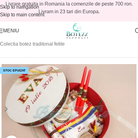
Livrare gratuita in Romania la comenzile de peste 700 ron.
Skip to navigation
Livram in 23 tari din Europa.
Skip to main content
MENIU
Prima pagină
/
Magazin
/
Colectia botez traditional
/
Colectia botez traditonal fetite
STOC EPUIZAT