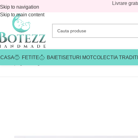
Livrare grat
Skip to navigation
Skip to main content
ACASA
FETITE
BAIETI
SETURI MOT
COLECTIA TRADIT
Prima pagină
/
Magazin
/
Fetite
/
Trusouri botez fetite
/
Trusouri stand