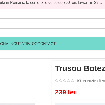
uita in Romania la comenzile de peste 700 ron. Livram in 23 tari
IONAL
NOUTĂȚI
BLOG
CONTACT
ard fetiite
/
Trusou Botez Dantela Roz
Trusou Botez
(O recenzie clien
239
lei