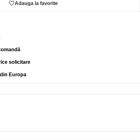
Adauga la favorite
ă
 comandă
ce solicitare
 din Europa