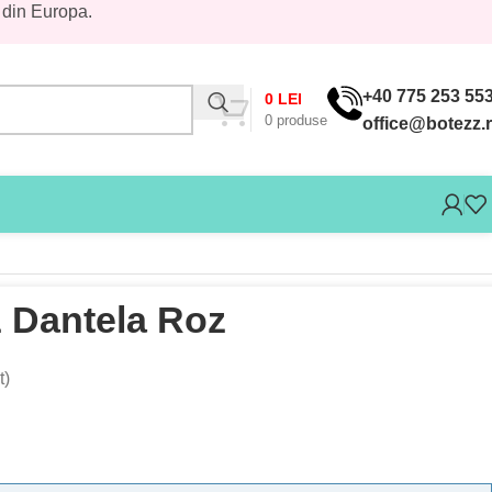
 din Europa.
+40 775 253 55
0
LEI
0
produse
office@botezz.
 Dantela Roz
t)