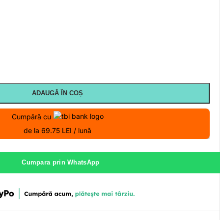
ADAUGĂ ÎN COȘ
Cumpără cu
de la 69.75 LEI / lună
Cumpara prin WhatsApp