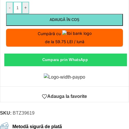
-
+
ADAUGĂ ÎN COȘ
Cumpără cu
de la 59.75 LEI / lună
Cumpara prin WhatsApp
Adauga la favorite
SKU:
BTZ39619
Metodă sigură de plată