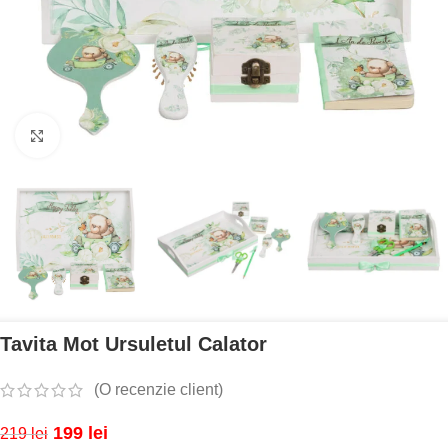
Mărește imaginea
Tavita Mot Ursuletul Calator
(O recenzie client)
199
lei
219
lei