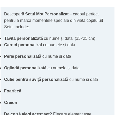
Descoperă
Setul Mot Personalizat
– cadoul perfect
pentru a marca momentele speciale din viața copilului!
Setul include:
Tavita personalizată
cu nume și dată (35×25 cm)
Carnet personalizat
cu numele și data
Perie personalizată
cu nume și dată
Oglindă personalizată
cu numele și data
Cutie pentru suviță personalizată
cu nume și dată
Foarfecă
Creion
De ce să alegi acest set?
Fiecare element este