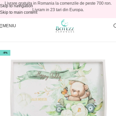
Livrare gratuita in Romania la comenzile de peste 700 ron.
Skip to navigation
Livram in 23 tari din Europa.
Skip to main content
MENIU
Prima pagină
/
Magazin
/
Reduceri botez
/
Reduceri botez baieti
-9%