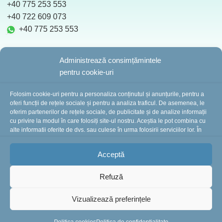
+40 775 253 553
‪ +40 722 609 073
+40 775 253 553
Administrează consimțămintele
pentru cookie-uri
BotezZ.ro
2025 Created by
I
MCreative.ro
Folosim cookie-uri pentru a personaliza conținutul și anunțurile, pentru a
oferi funcții de rețele sociale și pentru a analiza traficul. De asemenea, le
oferim partenerilor de rețele sociale, de publicitate și de analize informații
cu privire la modul în care folosiți site-ul nostru. Aceștia le pot combina cu
În perioada 10-16 august suntem în concediu.
alte informații oferite de dvs. sau culese în urma folosirii serviciilor lor. În
cazul în care alegeți să continuați să utilizați website-ul nostru, sunteți de
Comenzile plasate în această perioadă vor fi
acord cu utilizarea modulelor noastre cookie.
procesate și expediate începând cu 18 august.
Vă
Acceptă
mulțumim pentru înțelegere și vă așteptăm cu drag!
Refuză
-
+
Vizualizează preferințele
Tavita Mot
491
Ursuletul
ADAUGĂ ÎN C
219
lei
în
Calator